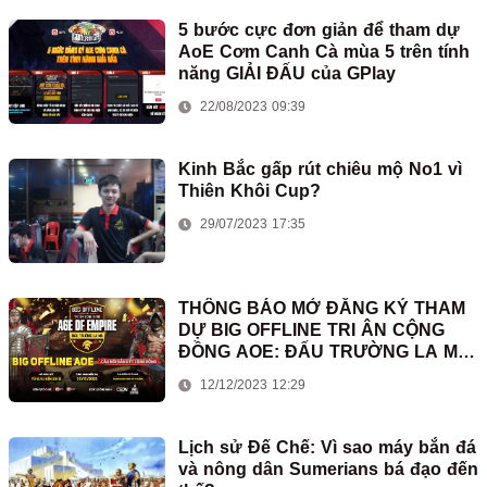
5 bước cực đơn giản để tham dự
AoE Cơm Canh Cà mùa 5 trên tính
năng GIẢI ĐẤU của GPlay
22/08/2023 09:39
Kinh Bắc gấp rút chiêu mộ No1 vì
Thiên Khôi Cup?
29/07/2023 17:35
THÔNG BÁO MỞ ĐĂNG KÝ THAM
DỰ BIG OFFLINE TRI ÂN CỘNG
ĐỒNG AOE: ĐẤU TRƯỜNG LA MÃ
2023
12/12/2023 12:29
Lịch sử Đế Chế: Vì sao máy bắn đá
và nông dân Sumerians bá đạo đến