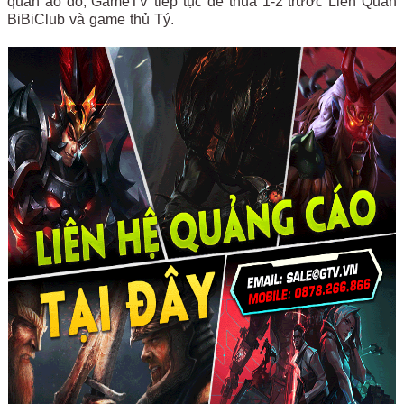
quân áo đỏ, GameTV tiếp tục để thua 1-2 trước Liên Quân
BiBiClub và game thủ Tý.