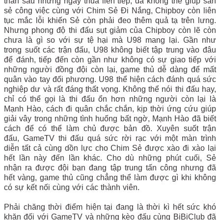
thần sau những ngày thua liên tiếp, đã không thể giúp san
sẻ công việc cùng với Chim Sẻ Đi Nắng, Chipboy còn liên
tục mắc lỗi khiến Sẻ còn phải đeo thêm quả tạ trên lưng.
Nhưng phong độ thi đấu sụt giảm của Chipboy còn lẽ còn
chưa là gì so với sự tệ hại mà U98 mang lại. Gần như
trong suốt các trận đấu, U98 không biết tập trung vào đâu
để đánh, tiếp đến còn gần như không có sự giao tiếp với
những người đồng đội còn lại, game thủ dễ dàng để mất
quân vào tay đối phương. U98 thể hiện cách đánh quá sức
nghiệp dư và rất đáng thất vọng. Không thể nói thi đấu hay,
chỉ có thể gọi là thi đấu ổn hơn những người còn lại là
Mạnh Hào, cách đi quân chắc chắn, kịp thời ứng cứu giúp
giải vây trong những tình huống bất ngờ, Mạnh Hào đã biết
cách để có thể làm chủ được bản đồ. Xuyên suốt trận
đấu, GameTV thi đấu quá sức rời rạc với một màn trình
diễn tất cả cùng dồn lực cho Chim Sẻ được xào đi xào lại
hết lần này đến lần khác. Cho dù những phút cuối, Sẻ
nhận ra được đội bạn đang tập trung tấn công nhưng đã
hết vàng, game thủ cũng chẳng thể làm được gì khi không
có sự kết nối cùng với các thành viên.
Phải chăng thời điểm hiện tại đang là thời kì hết sức khó
khăn đối với GameTV và những kèo đấu cùng BiBiClub đã