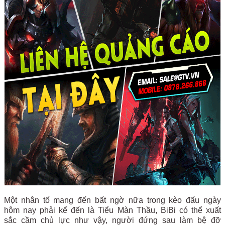
Một nhân tố mang đến bất ngờ nữa trong kèo đấu ngày
hôm nay phải kể đến là Tiểu Màn Thầu, BiBi có thể xuất
sắc cầm chủ lực như vậy, người đứng sau làm bệ đỡ