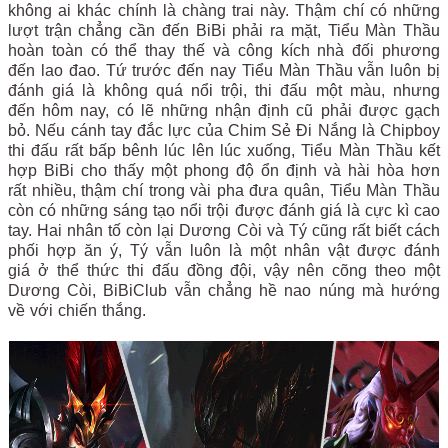
không ai khác chính là chàng trai này. Thậm chí có những
lượt trận chẳng cần đến BiBi phải ra mặt, Tiểu Màn Thầu
hoàn toàn có thể thay thế và công kích nhà đối phương
đến lao đao. Tứ trước đến nay Tiểu Màn Thầu vẫn luôn bị
đánh giá là không quá nổi trội, thi đấu một màu, nhưng
đến hôm nay, có lẽ những nhận định cũ phải được gạch
bỏ. Nếu cánh tay đắc lực của Chim Sẻ Đi Nắng là Chipboy
thi đấu rất bấp bênh lúc lên lúc xuống, Tiểu Màn Thầu kết
hợp BiBi cho thấy một phong độ ổn định và hài hòa hơn
rất nhiều, thậm chí trong vài pha đưa quân, Tiểu Màn Thầu
còn có những sáng tạo nổi trội được đánh giá là cực kì cao
tay. Hai nhân tố còn lại Dương Còi và Tý cũng rất biết cách
phối hợp ăn ý, Tý vẫn luôn là một nhân vật được đánh
giá ở thể thức thi đấu đồng đội, vậy nên cõng theo một
Dương Còi, BiBiClub vẫn chẳng hề nao núng mà hướng
về với chiến thắng.