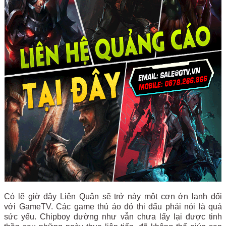
Có lẽ giờ đây Liên Quân sẽ trở này một cơn ớn lạnh đối
với GameTV. Các game thủ áo đỏ thi đấu phải nói là quá
sức yếu. Chipboy dường như vẫn chưa lấy lại được tinh