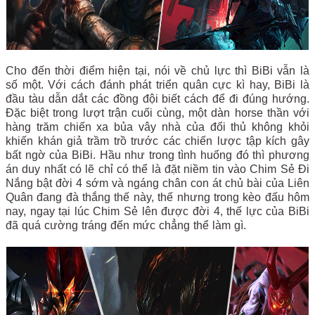
Cho đến thời điểm hiện tại, nói về chủ lực thì BiBi vẫn là
số một. Với cách đánh phát triển quân cực kì hay, BiBi là
đầu tàu dẫn dắt các đồng đội biết cách để đi đúng hướng.
Đặc biệt trong lượt trận cuối cùng, một dàn horse thần với
hàng trăm chiến xa bủa vây nhà của đối thủ không khỏi
khiến khán giả trầm trồ trước các chiến lược tập kích gây
bất ngờ của BiBi. Hầu như trong tình huống đó thì phương
án duy nhất có lẽ chỉ có thể là đặt niềm tin vào Chim Sẻ Đi
Nắng bật đời 4 sớm và ngáng chân con át chủ bài của Liên
Quân đang đà thắng thế này, thế nhưng trong kèo đấu hôm
nay, ngay tại lúc Chim Sẻ lên được đời 4, thế lực của BiBi
đã quá cường tráng đến mức chẳng thể làm gì.