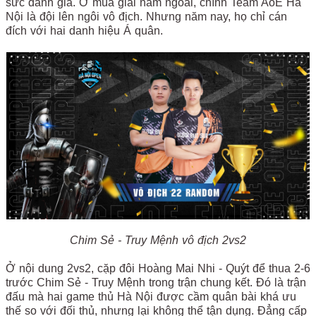
sức danh giá. Ở mùa giải năm ngoái, chính Team AoE Hà
Nội là đội lên ngôi vô địch. Nhưng năm nay, họ chỉ cán
đích với hai danh hiệu Á quân.
Chim Sẻ - Truy Mệnh vô địch 2vs2
Ở nội dung 2vs2, cặp đôi Hoàng Mai Nhi - Quýt để thua 2-6
trước Chim Sẻ - Truy Mệnh trong trận chung kết. Đó là trận
đấu mà hai game thủ Hà Nội được cầm quân bài khá ưu
thế so với đối thủ, nhưng lại không thể tận dụng. Đẳng cấp