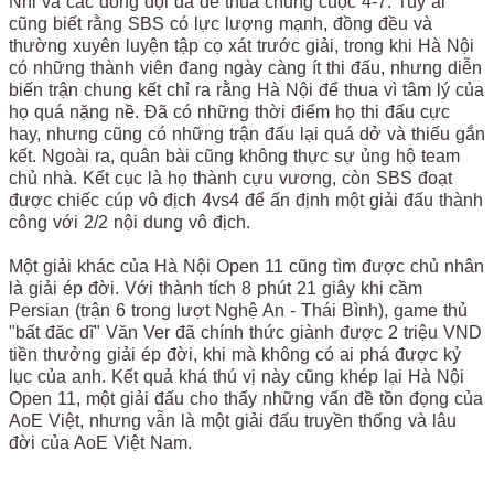
Nhi và các đồng đội đã để thua chung cuộc 4-7. Tuy ai
cũng biết rằng SBS có lực lượng mạnh, đồng đều và
thường xuyên luyện tập cọ xát trước giải, trong khi Hà Nội
có những thành viên đang ngày càng ít thi đấu, nhưng diễn
biến trận chung kết chỉ ra rằng Hà Nội để thua vì tâm lý của
họ quá nặng nề. Đã có những thời điểm họ thi đấu cực
hay, nhưng cũng có những trận đấu lại quá dở và thiếu gắn
kết. Ngoài ra, quân bài cũng không thực sự ủng hộ team
chủ nhà. Kết cục là họ thành cựu vương, còn SBS đoạt
được chiếc cúp vô địch 4vs4 để ấn định một giải đấu thành
công với 2/2 nội dung vô địch.
Một giải khác của Hà Nội Open 11 cũng tìm được chủ nhân
là giải ép đời. Với thành tích 8 phút 21 giây khi cầm
Persian (trận 6 trong lượt Nghệ An - Thái Bình), game thủ
"bất đăc dĩ" Văn Ver đã chính thức giành được 2 triệu VND
tiền thưởng giải ép đời, khi mà không có ai phá được kỷ
lục của anh. Kết quả khá thú vị này cũng khép lại Hà Nội
Open 11, một giải đấu cho thấy những vấn đề tồn đọng của
AoE Việt, nhưng vẫn là một giải đấu truyền thống và lâu
đời của AoE Việt Nam.