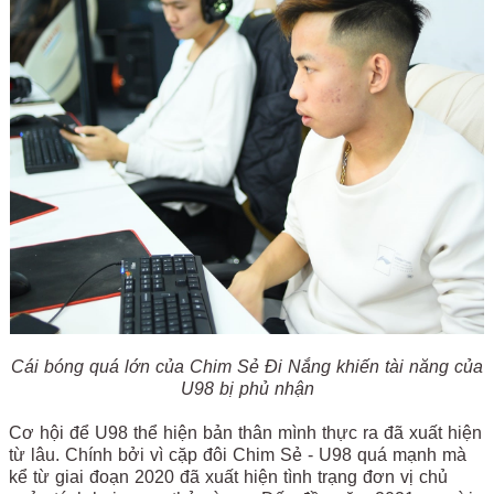
Cái bóng quá lớn của Chim Sẻ Đi Nắng khiến tài năng của
U98 bị phủ nhận
Cơ hội để U98 thể hiện bản thân mình thực ra đã xuất hiện
từ lâu. Chính bởi vì cặp đôi Chim Sẻ - U98 quá mạnh mà
kể từ giai đoạn 2020 đã xuất hiện tình trạng đơn vị chủ