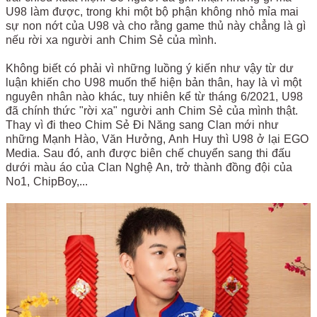
U98 làm được, trong khi một bộ phận không nhỏ mỉa mai
sự non nớt của U98 và cho rằng game thủ này chẳng là gì
nếu rời xa người anh Chim Sẻ của mình.
Không biết có phải vì những luồng ý kiến như vậy từ dư
luận khiến cho U98 muốn thể hiện bản thân, hay là vì một
nguyên nhân nào khác, tuy nhiên kể từ tháng 6/2021, U98
đã chính thức "rời xa" người anh Chim Sẻ của mình thật.
Thay vì đi theo Chim Sẻ Đi Năng sang Clan mới như
những Mạnh Hào, Văn Hưởng, Anh Huy thì U98 ở lại EGO
Media. Sau đó, anh được biên chế chuyển sang thi đấu
dưới màu áo của Clan Nghệ An, trở thành đồng đội của
No1, ChipBoy,...