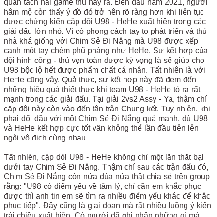
quản tách hai game thủ này ra. Đến đầu năm 2021, người
hâm mộ còn thấy ý đồ đó trở nên rõ ràng hơn khi liên tục
được chứng kiến cặp đôi U98 - HeHe xuất hiện trong các
giải đấu lớn nhỏ. Vì có phong cách tay to phát triển và thủ
nhà khá giống với Chim Sẻ Đi Nắng mà U98 được xếp
cạnh một tay chém phũ phàng như HeHe. Sự kết hợp của
đội hình công - thủ vẹn toàn được kỳ vọng là sẽ giúp cho
U98 bộc lộ hết được phẩm chất cá nhân. Tất nhiên là với
HeHe cũng vậy. Quả thực, sự kết hợp này đã đem đến
những hiệu quả thiết thực khi team U98 - HeHe tỏ ra rất
mạnh trong các giải đấu. Tại giải 2vs2 Assy - Ya, thậm chí
cặp đôi này còn vào đến tận trận Chung kết. Tuy nhiên, khi
phải đối đầu với một Chim Sẻ Đi Nắng quá mạnh, dù U98
và HeHe kết hợp cực tốt vẫn không thể lần đầu tiên lên
ngôi vô địch cùng nhau.
Tất nhiên, cặp đôi U98 - HeHe không chỉ một lần thất bại
dưới tay Chim Sẻ Đi Nắng. Thậm chí sau các trận đấu đó,
Chim Sẻ Đi Nắng còn nửa đùa nửa thật chia sẻ trên group
rằng: "U98 có điểm yếu về tâm lý, chỉ cần em khắc phục
được thì anh tin em sẽ tìm ra nhiều điểm yếu khác để khắc
phục tiếp". Đây cũng là giai đoạn mà rất nhiều luồng ý kiến
trái chiều xuất hiện. Có người đã ghi nhận những gì mà