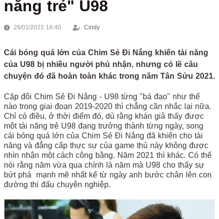
năng trẻ" U98
28/01/2022 16:40
Cindy
Cái bóng quá lớn của Chim Sẻ Đi Nắng khiến tài năng
của U98 bị nhiều người phủ nhận, nhưng có lẽ câu
chuyện đó đã hoàn toàn khác trong năm Tân Sửu 2021.
Cặp đôi Chim Sẻ Đi Nắng - U98 từng "bá đạo" như thế
nào trong giai đoạn 2019-2020 thì chẳng cần nhắc lại nữa.
Chỉ có điều, ở thời điểm đó, dù rằng khán giả thấy được
một tài năng trẻ U98 đang trưởng thành từng ngày, song
cái bóng quá lớn của Chim Sẻ Đi Nắng đã khiến cho tài
năng và đẳng cấp thực sự của game thủ này không được
nhìn nhận một cách công bằng. Năm 2021 thì khác. Có thể
nói rằng năm vừa qua chính là năm mà U98 cho thấy sự
bứt phá mạnh mẽ nhất kể từ ngày anh bước chân lên con
đường thi đấu chuyên nghiệp.