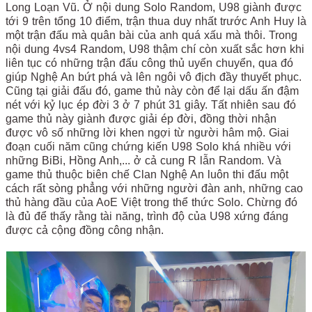
Long Loạn Vũ. Ở nội dung Solo Random, U98 giành được
tới 9 trên tổng 10 điểm, trận thua duy nhất trước Anh Huy là
một trận đấu mà quân bài của anh quá xấu mà thôi. Trong
nội dung 4vs4 Random, U98 thậm chí còn xuất sắc hơn khi
liên tục có những trận đấu công thủ uyển chuyển, qua đó
giúp Nghệ An bứt phá và lên ngôi vô địch đầy thuyết phục.
Cũng tại giải đấu đó, game thủ này còn để lại dấu ấn đậm
nét với kỷ lục ép đời 3 ở 7 phút 31 giây. Tất nhiên sau đó
game thủ này giành được giải ép đời, đồng thời nhận
được vô số những lời khen ngợi từ người hâm mộ. Giai
đoạn cuối năm cũng chứng kiến U98 Solo khá nhiều với
những BiBi, Hồng Anh,... ở cả cung R lẫn Random. Và
game thủ thuộc biên chế Clan Nghệ An luôn thi đấu một
cách rất sòng phẳng với những người đàn anh, những cao
thủ hàng đầu của AoE Việt trong thể thức Solo. Chừng đó
là đủ để thấy rằng tài năng, trình độ của U98 xứng đáng
được cả cộng đồng công nhận.