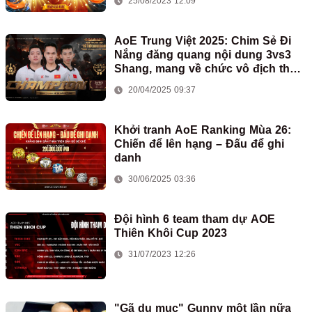
25/08/2023 12:09
AoE Trung Việt 2025: Chim Sẻ Đi
Nắng đăng quang nội dung 3vs3
Shang, mang về chức vô địch thứ
hai cho đoàn AoE Việt Nam
20/04/2025 09:37
Khởi tranh AoE Ranking Mùa 26:
Chiến để lên hạng – Đấu để ghi
danh
30/06/2025 03:36
Đội hình 6 team tham dự AOE
Thiên Khôi Cup 2023
31/07/2023 12:26
"Gã du mục" Gunny một lần nữa