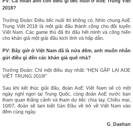
PV: Cá nhân anh còn điều gì tiếc nuối ở AoE Trung Việt
2018?
Trưởng Đoàn: Điều tiếc nuối thì không có. Nhìn chung AoE
Trung Việt 2018 là một giải đấu thành công cho đội tuyển
Việt Nam. Các game thủ đã thi đấu hết mình và cống hiến
cho khán giả một giải đấu kịch tính và hấp dẫn.
PV: Bây giờ ở Việt Nam đã là nửa đêm, anh muốn nhắn
gửi điều gì đến các khán giả quê nhà?
Trưởng Đoàn: Chỉ một điều duy nhất: “HẸN GẶP LẠI AOE
VIỆT TRUNG 2019!”
Sau khi kết thúc giải đấu, đoàn AoE Việt Nam sẽ có một
ngày nghỉ ngơi tại Trung Quốc, cùng đoàn AoE nước bạn
tham quan thắng cảnh và tham dự tiệc chia tay. Chiều mai,
10/07, đoàn sẽ tạm biệt Sán Đầu về trở về Việt Nam vào
đêm cùng ngày.
G_Daehan