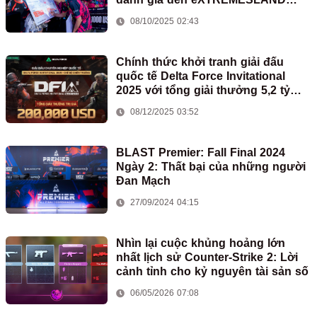
Thượng Hải 2025
08/10/2025 02:43
Chính thức khởi tranh giải đấu
quốc tế Delta Force Invitational
2025 với tổng giải thưởng 5,2 tỷ
đồng
08/12/2025 03:52
BLAST Premier: Fall Final 2024
Ngày 2: Thất bại của những người
Đan Mạch
27/09/2024 04:15
Nhìn lại cuộc khủng hoảng lớn
nhất lịch sử Counter-Strike 2: Lời
cảnh tỉnh cho kỷ nguyên tài sản số
06/05/2026 07:08