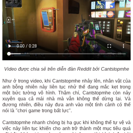
Video được chia sẻ trên diễn đàn Reddit bởi Cantstopmhe
Như ở trong video, khi Cantstopmhe nhảy lên, nhân vật của
anh bỗng nhiên nảy liên tục nhử thế đang mắc kẹt trong
một bức tường vô hình. Thậm chí, Cantstopmhe còn nảy
xuyên qua cả mái nhà mà vẫn không thể dừng lại. Và
đương nhiên, điều này đưa anh vào một tình cảnh có thể
nói là "chơi game trong bất lực".
Cantstopmhe nhanh chóng bị hạ gục khi không thể tự vệ và
việc nảy liên tục khiến cho anh trở thành một mục tiêu quá