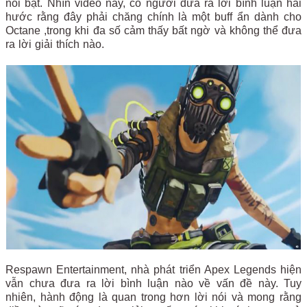
nổi bật. Nhìn video này, có người đưa ra lời bình luận hài
hước rằng đây phải chăng chính là một buff ẩn dành cho
Octane ,trong khi đa số cảm thấy bất ngờ và không thể đưa
ra lời giải thích nào.
Respawn Entertainment, nhà phát triển Apex Legends hiện
vẫn chưa đưa ra lời bình luận nào về vấn đề này. Tuy
nhiên, hành động là quan trong hơn lời nói và mong rằng