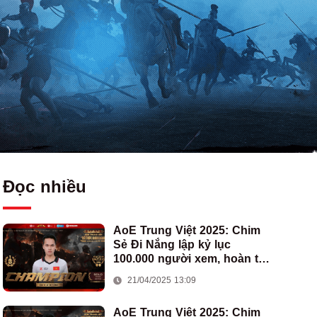
Đọc nhiều
AoE Trung Việt 2025: Chim
Sẻ Đi Nắng lập kỷ lục
100.000 người xem, hoàn tất
cú hat-trick vô địch cho AoE
21/04/2025 13:09
Việt Nam
AoE Trung Việt 2025: Chim