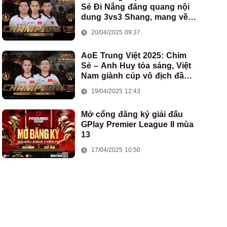
Sẻ Đi Nắng đăng quang nội
dung 3vs3 Shang, mang về
chức vô địch thứ hai cho
20/04/2025 09:37
đoàn AoE Việt Nam
AoE Trung Việt 2025: Chim
Sẻ – Anh Huy tỏa sáng, Việt
Nam giành cúp vô địch đầu
tiên ở thể thức 2vs2 Assyrian
19/04/2025 12:43
Mở cổng đăng ký giải đấu
GPlay Premier League II mùa
13
17/04/2025 10:50