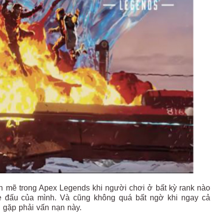
nh mẽ trong Apex Legends khi người chơi ở bất kỳ rank nào
me đấu của mình. Và cũng không quá bất ngờ khi ngay cả
g gặp phải vấn nạn này.