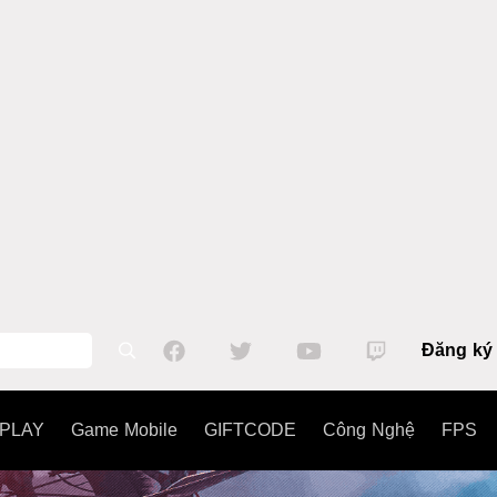
Đăng ký
PLAY
Game Mobile
GIFTCODE
Công Nghệ
FPS