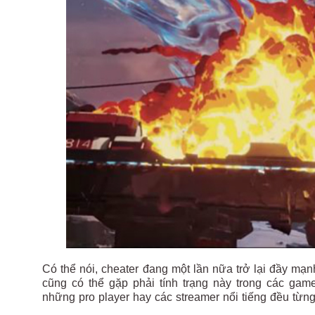
Có thể nói, cheater đang một lần nữa trở lại đầy mạ
cũng có thể gặp phải tính trạng này trong các ga
những pro player hay các streamer nổi tiếng đều từn