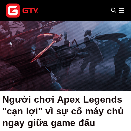
Người chơi Apex Legends
"cạn lợi" vì sự cố máy chủ
ngay giữa game đấu