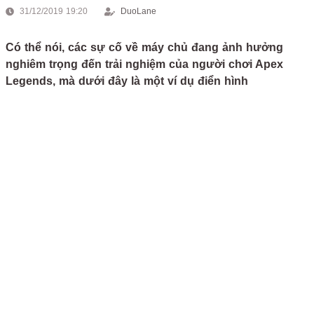
31/12/2019 19:20
DuoLane
Có thể nói, các sự cố về máy chủ đang ảnh hưởng
nghiêm trọng đến trải nghiệm của người chơi Apex
Legends, mà dưới đây là một ví dụ điển hình