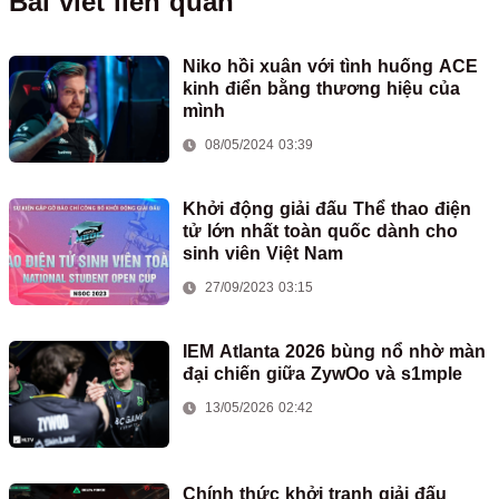
Bài viết liên quan
Niko hồi xuân với tình huống ACE
kinh điển bằng thương hiệu của
mình
08/05/2024 03:39
Khởi động giải đấu Thể thao điện
tử lớn nhất toàn quốc dành cho
sinh viên Việt Nam
27/09/2023 03:15
IEM Atlanta 2026 bùng nổ nhờ màn
đại chiến giữa ZywOo và s1mple
13/05/2026 02:42
Chính thức khởi tranh giải đấu