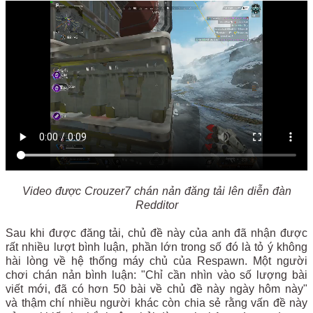
Video được Crouzer7 chán nản đăng tải lên diễn đàn
Redditor
Sau khi được đăng tải, chủ đề này của anh đã nhận được
rất nhiều lượt bình luận, phần lớn trong số đó là tỏ ý không
hài lòng về hệ thống máy chủ của Respawn. Một người
chơi chán nản bình luận: "Chỉ cần nhìn vào số lượng bài
viết mới, đã có hơn 50 bài về chủ đề này ngày hôm này"
và thậm chí nhiều người khác còn chia sẻ rằng vấn đề này