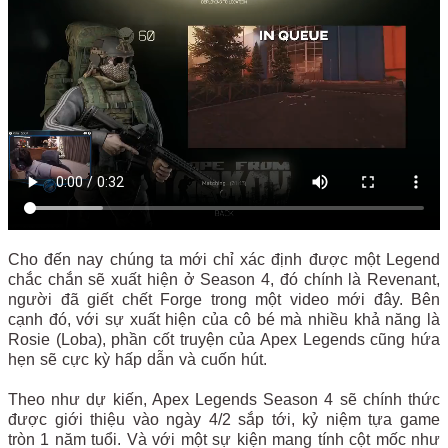
Cho đến nay chúng ta mới chỉ xác định được một Legend
chắc chắn sẽ xuất hiện ở Season 4, đó chính là Revenant,
người đã giết chết Forge trong một video mới đây. Bên
cạnh đó, với sự xuất hiện của cô bé mà nhiều khả năng là
Rosie (Loba), phần cốt truyện của Apex Legends cũng hứa
hẹn sẽ cực kỳ hấp dẫn và cuốn hút.
Theo như dự kiến, Apex Legends Season 4 sẽ chính thức
được giới thiệu vào ngày 4/2 sắp tới, kỷ niệm tựa game
tròn 1 năm tuổi. Và với một sự kiện mang tính cột mốc như