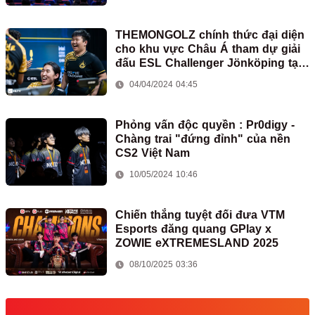
THEMONGOLZ chính thức đại diện
cho khu vực Châu Á tham dự giải
đấu ESL Challenger Jönköping tại
Thụy Điển
04/04/2024 04:45
Phỏng vấn độc quyền : Pr0digy -
Chàng trai "đứng đỉnh" của nền
CS2 Việt Nam
10/05/2024 10:46
Chiến thắng tuyệt đối đưa VTM
Esports đăng quang GPlay x
ZOWIE eXTREMESLAND 2025
08/10/2025 03:36