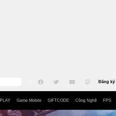
Đăng ký
PLAY
Game Mobile
GIFTCODE
Công Nghệ
FPS