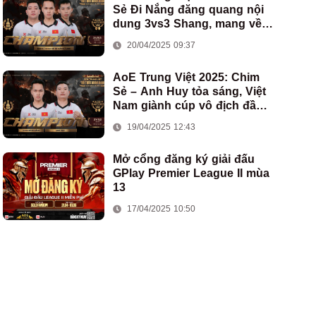
Sẻ Đi Nắng đăng quang nội
dung 3vs3 Shang, mang về
chức vô địch thứ hai cho
20/04/2025 09:37
đoàn AoE Việt Nam
AoE Trung Việt 2025: Chim
Sẻ – Anh Huy tỏa sáng, Việt
Nam giành cúp vô địch đầu
tiên ở thể thức 2vs2 Assyrian
19/04/2025 12:43
Mở cổng đăng ký giải đấu
GPlay Premier League II mùa
13
17/04/2025 10:50