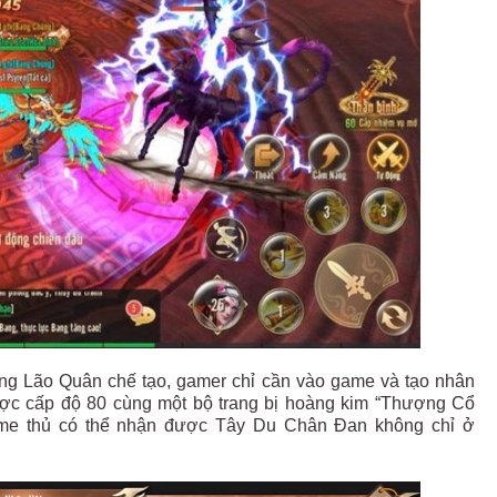
 Lão Quân chế tạo, gamer chỉ cần vào game và tạo nhân
ược cấp độ 80 cùng một bộ trang bị hoàng kim “Thượng Cổ
c game thủ có thể nhận được Tây Du Chân Đan không chỉ ở