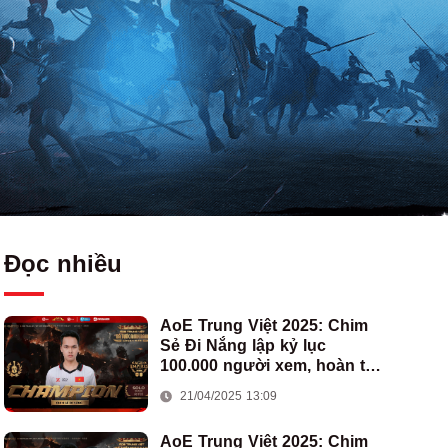
Đọc nhiều
AoE Trung Việt 2025: Chim
Sẻ Đi Nắng lập kỷ lục
100.000 người xem, hoàn tất
cú hat-trick vô địch cho AoE
21/04/2025 13:09
Việt Nam
AoE Trung Việt 2025: Chim