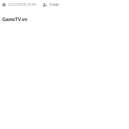
31/12/2019 15:49
Cindy
GameTV.vn