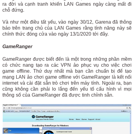
ra đời và cạnh tranh khiến LAN Games ngày càng mất đi
chỗ đứng.
Và như một điều tất yếu, vào ngày 30/12, Garena đã thông
báo trên trang chủ của LAN Games rằng tính năng này sẽ
chính thức đóng cửa vào ngày 13/1/2020 tới đây.
GameRanger
GameRanger được biết đến là một trong những phần mềm
có chức nang tạo ra các VPN ảo phục vụ cho việc chơi
game offline. Thứ duy nhất mà bạn cần chuẩn bị để tạo
mạng LAN ảo chơi game offline với GameRanger là kết nối
internet và cài đặt sẵn trò chơi trên máy tính. Ngoài ra, bạn
cũng không cần phải lo lắng đến yếu tố cấu hình vì mọi
thông số của GameRanger đã được tinh chỉnh sẵn.