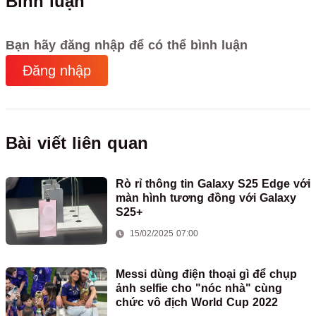
Bình luận
Bạn hãy đăng nhập để có thể bình luận
Đăng nhập
Bài viết liên quan
Rò rỉ thông tin Galaxy S25 Edge với
màn hình tương đồng với Galaxy
S25+
15/02/2025 07:00
Messi dùng điện thoại gì để chụp
ảnh selfie cho "nóc nhà" cùng
chức vô địch World Cup 2022