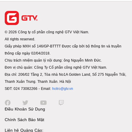
© 2026 Công ty cổ phần công nghệ GTV Việt Nam.
All rights reserved.
Giấy phép MXH số 146/GP-BTTTT Được cấp bởi bộ thông tin và truyền
thông cấp ngày 02/04/2018.
Chịu trách nhiệm quản lý nội dung: ông Nguyễn Minh Đức.
Đơn vị chủ quản: Công Ty Cổ phần công nghệ GTV Việt Nam.
Địa chỉ: 206/02 Tầng 2, Tòa nhà No1A Golden Land, Số 275 Nguyễn Trãi,
Thanh Xuân Trung. Thanh Xuân. Hà Nội
SĐT: 024 73082266 - Email:
hotro@gtv.vn
Điều Khoản Sử Dụng
Chính Sách Bảo Mật
Liên hệ Quảng Cáo: