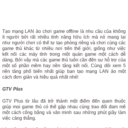
Tạo mạng LAN ảo chơi game offline là nhu cầu của không
ít người bởi rất nhiều tính năng hữu ích mà nó mang lại
như người chơi có thể tự tạo phòng riêng và chơi cùng các
game thủ khác từ nhiều nơi trên thế giới, giống như việc
kết nối các máy tính trong một quán game một cách dễ
dàng. Bởi vậy mà các game thủ luôn cần đến sự hỗ trợ của
một số phần mềm hay nền tảng kết nối. Cùng dõi xem 5
nền tảng phổ biến nhất giúp bạn tạo mạng LAN ảo một
cách đơn giản và hiệu quả nhất nhé!
GTV Plus
GTV Plus từ lâu đã trở thành một điểm đến quen thuộc
giúp mọi game thủ có thể gặp nhau cùng trao đổi đam mê
một cách công bằng và văn minh sau những phút giây làm
việc căng thẳng.