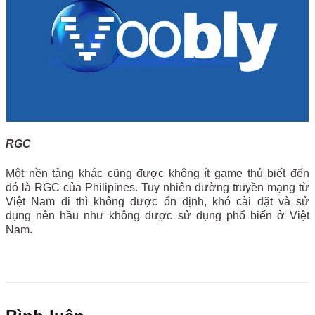
RGC
Một nền tảng khác cũng được không ít game thủ biết đến
đó là RGC của Philipines. Tuy nhiên đường truyền mạng từ
Việt Nam đi thì không được ổn định, khó cài đặt và sử
dụng nên hầu như không được sử dụng phổ biến ở Việt
Nam.