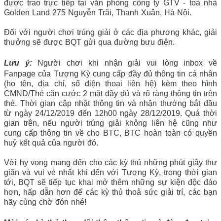
được trao trực tiếp tại văn phòng công ty GTV - toà nhà
Golden Land
275 Nguyễn Trãi, Thanh Xuân, Hà Nội.
Đối với người chơi trúng giải ở các địa phương khác, giải
thưởng sẽ được BQT gửi qua đường bưu điện.
Lưu ý:
Người chơi khi nhận giải vui lòng inbox về
Fanpage của Tượng Kỳ cung cấp đầy đủ thông tin cá nhân
(họ tên, địa chỉ, số điện thoại liên hệ) kèm theo hình
CMND/Thẻ căn cước 2 mặt đầy đủ và rõ ràng thông tin trên
thẻ.
Thời gian cập nhật thông tin và nhận thưởng bắt đầu
từ ngày 24/12/2019 đến 12h00 ngày 28/12/2019.
Quá thời
gian trên, nếu người trúng giải không liên hệ cũng như
cung cấp thông tin về cho BTC, BTC hoàn toàn có quyền
huỷ kết quả của người đó.
Với hy vọng mang đến cho các kỳ thủ những phút giây thư
giãn và vui vẻ nhất khi đến với Tượng Kỳ, trong thời gian
tới, BQT sẽ tiếp tục khai mở thêm những sự kiện độc đáo
hơn, hấp dẫn hơn để các kỳ thủ thoả sức giải trí, các bạn
hãy cùng chờ đón nhé!