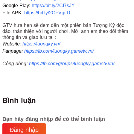
Google Play:
https://bit.ly/2CI7sJY
File APK:
https://bit.ly/2CFVgcD
GTV hứa hẹn sẽ đem đến một phiên bản Tượng Kỳ độc
đáo, thân thiện với người chơi. Mời anh em theo dõi thêm
thông tin và giao lưu tại :
Website:
https://tuongky.vn/
Fanpage:
https://fb.com/tuongky.gametv.vn/
Cộng đồng:
https://fb.com/groups/tuongky.gametv.vn/
Bình luận
Bạn hãy đăng nhập để có thể bình luận
Đăng nhập