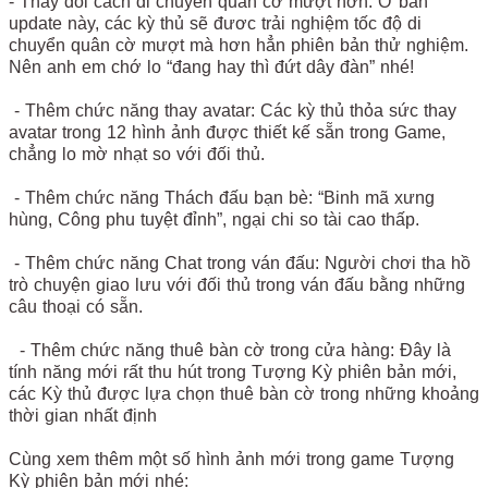
- Thay đổi cách di chuyển quân cờ mượt hơn: Ở bản
update này, các kỳ thủ sẽ đươc trải nghiệm tốc độ di
chuyển quân cờ mượt mà hơn hẳn phiên bản thử nghiệm.
Nên anh em chớ lo “đang hay thì đứt dây đàn” nhé!
- Thêm chức năng thay avatar: Các kỳ thủ thỏa sức thay
avatar trong 12 hình ảnh được thiết kế sẵn trong Game,
chẳng lo mờ nhạt so với đối thủ.
- Thêm chức năng Thách đấu bạn bè: “Binh mã xưng
hùng, Công phu tuyệt đỉnh”, ngại chi so tài cao thấp.
- Thêm chức năng Chat trong ván đấu: Người chơi tha hồ
trò chuyện giao lưu với đối thủ trong ván đấu bằng những
câu thoại có sẵn.
- Thêm chức năng thuê bàn cờ trong cửa hàng: Đây là
tính năng mới rất thu hút trong Tượng Kỳ phiên bản mới,
các Kỳ thủ được lựa chọn thuê bàn cờ trong những khoảng
thời gian nhất định
Cùng xem thêm một số hình ảnh mới trong game Tượng
Kỳ phiên bản mới nhé: