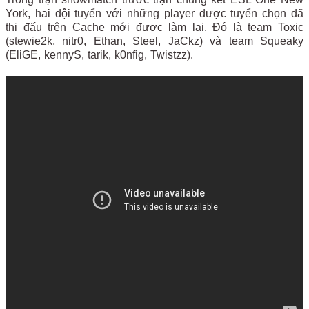
York, hai đội tuyển với những player được tuyển chọn đã
thi đấu trên Cache mới được làm lại. Đó là team Toxic
(stewie2k, nitr0, Ethan, Steel, JaCkz) và team Squeaky
(EliGE, kennyS, tarik, k0nfig, Twistzz).