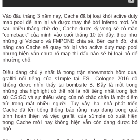
Vào đầu tháng 3 năm nay, Cache đã bị loại khỏi active duty
map pool để làm lại và được thay thế bởi Inferno mới. Và
sau nhiều tháng chờ đợi, Cache được kỳ vọng sẽ có màn
“comeback” của mình vào cuối tháng 10 tới đây, theo như
những gì Volcano và FMPONE chia sẻ. Bên cạnh đó, khả
năng cao Cache sẽ quay trở lại vào active duty map pool
nhưng hiện vẫn chưa rõ map thi đấu nào sẽ bị loại bỏ để
nhường chỗ.
Điều đáng chú ý nhất là trong trận showmatch hôm qua,
graffiti nổi tiếng của s1mple tại ESL Cologne 2016 đã
không được nhìn thấy tại bombsite B. Đây là một trong
những pha highlight có thể nói là nổi tiếng nhất trong lịch
sử CS:GO và sự thiếu vắng của nó chắc chắn là một điểm
trừ trong mắt nhiều người. Tuy vậy, hai nhà phát triển
Cache đã lên tiếng thông báo rằng map đang trong quá
trình hoàn thiện và việc graffiti của s1mple có xuất hiện
trong Cache mới hay không hiện vẫn còn đang được bỏ
ngỏ.