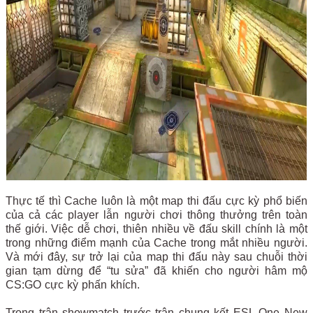
Thực tế thì Cache luôn là một map thi đấu cực kỳ phổ biến
của cả các player lẫn người chơi thông thưởng trên toàn
thế giới. Việc dễ chơi, thiên nhiều về đấu skill chính là một
trong những điểm mạnh của Cache trong mắt nhiều người.
Và mới đây, sự trở lại của map thi đấu này sau chuỗi thời
gian tạm dừng để “tu sửa” đã khiến cho người hâm mộ
CS:GO cực kỳ phấn khích.
Trong trận showmatch trước trận chung kết ESL One New