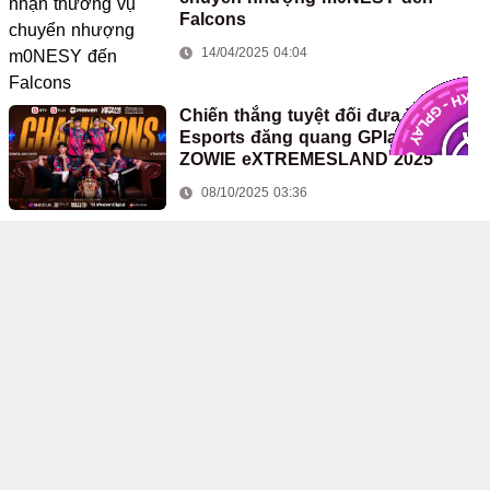
Falcons
14/04/2025 04:04
Chiến thắng tuyệt đối đưa VTM
Esports đăng quang GPlay x
ZOWIE eXTREMESLAND 2025
08/10/2025 03:36
BLAST Premier 2025: Những đổi
mới đến từ BLAST
01/10/2024 07:43
Valve tiến hành kháng cáo các cáo
buộc về cờ bạc trong Counter-
Strike 2
25/05/2026 02:09