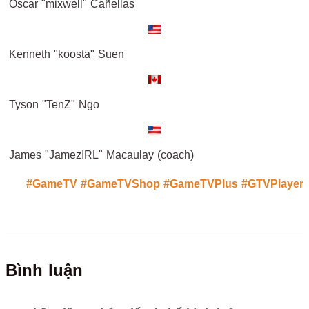
Oscar "mixwell" Cañellas
Kenneth "koosta" Suen
Tyson "TenZ" Ngo
James "JamezIRL" Macaulay (coach)
#GameTV
#GameTVShop
#GameTVPlus
#GTVPlayer
Bình luận