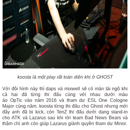
koosta là một play rất toàn diện khi ở GHOST
Với đội hình này thì daps và mixwell sẽ có màn tái ngộ khi
cả hai đã từng thi đấu cùng với nhau dưới màu
áo OpTic vào năm 2016 và tham dự ESL One Cologne
Major cùng năm. koosta từng thi đấu cho Ghost nhưng mới
đây anh đã bị kick, còn TenZ thi đấu dưới dạng stand-in
cho ATK và Lazarus sau khi rời team Bad News Bears và
thậm chí anh còn giúp Lazarus giành quyền tham dự Minor.