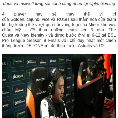
daps và mixwell từng sát cánh cùng nhau tại Optic Gaming
4 player này sẽ thay thế vị trí
của Golden, cajunb, vice và RUSH sau thảm họa của team
khi họ không thể vượt qua nổi vòng loại của Minor khu vực
châu Mỹ - để thua những team tier 3 như The
Quest và New Identity - và dừng bước ở vị trí 9-12 tại ESL
Pro League Season 9 Finals với chỉ duy nhất một chiến
thắng trước DETONA rồi để thua trước Astralis và G2.