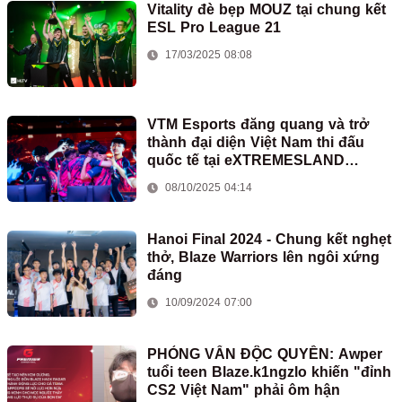
Vitality đè bẹp MOUZ tại chung kết
ESL Pro League 21
17/03/2025 08:08
VTM Esports đăng quang và trở
thành đại diện Việt Nam thi đấu
quốc tế tại eXTREMESLAND
Thượng Hải 2025
08/10/2025 04:14
Hanoi Final 2024 - Chung kết nghẹt
thở, Blaze Warriors lên ngôi xứng
đáng
10/09/2024 07:00
PHỎNG VẤN ĐỘC QUYỀN: Awper
tuổi teen Blaze.k1ngzlo khiến "đỉnh
CS2 Việt Nam" phải ôm hận