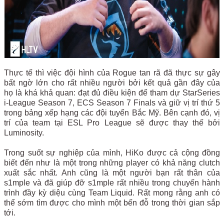
Thực tế thì việc đội hình của Rogue tan rã đã thực sự gây
bất ngờ lớn cho rất nhiều người bởi kết quả gần đây của
họ là khá khả quan: đạt đủ điều kiện để tham dự StarSeries
i-League Season 7, ECS Season 7 Finals và giữ vị trí thứ 5
trong bảng xếp hạng các đội tuyển Bắc Mỹ. Bên cạnh đó, vị
trí của team tại ESL Pro League sẽ được thay thế bởi
Luminosity.
Trong suốt sự nghiệp của mình, HiKo được cả cộng đồng
biết đến như là một trong những player có khả năng clutch
xuất sắc nhất. Anh cũng là một người bạn rất thân của
s1mple và đã giúp đỡ s1mple rất nhiều trong chuyến hành
trình đầy kỳ diệu cùng Team Liquid. Rất mong rằng anh có
thể sớm tìm được cho mình một bến đỗ trong thời gian sắp
tới.