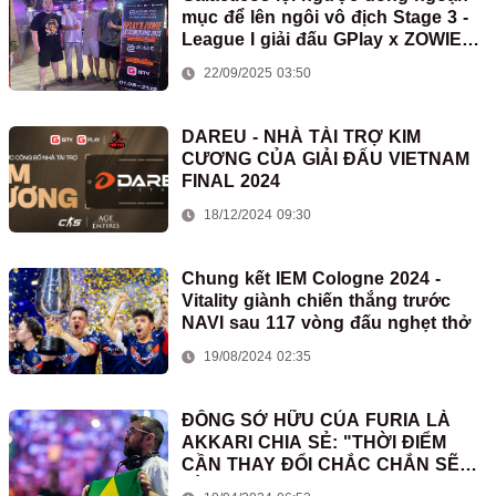
mục để lên ngôi vô địch Stage 3 -
League I giải đấu GPlay x ZOWIE
eXTREMESLAND 2025
22/09/2025 03:50
DAREU - NHÀ TÀI TRỢ KIM
CƯƠNG CỦA GIẢI ĐẤU VIETNAM
FINAL 2024
18/12/2024 09:30
Chung kết IEM Cologne 2024 -
Vitality giành chiến thắng trước
NAVI sau 117 vòng đấu nghẹt thở
19/08/2024 02:35
ĐỒNG SỞ HỮU CỦA FURIA LÀ
AKKARI CHIA SẺ: "THỜI ĐIỂM
CẦN THAY ĐỔI CHẮC CHẮN SẼ
LÀM ĐƯỢC"