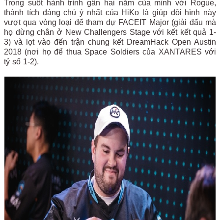
Trong suốt hành trình gần hai năm của mình với Rogue,
thành tích đáng chú ý nhất của HiKo là giúp đội hình này
vượt qua vòng loại để tham dự FACEIT Major (giải đấu mà
họ dừng chân ở New Challengers Stage với kết kết quả 1-
3) và lọt vào đến trận chung kết DreamHack Open Austin
2018 (nơi họ để thua Space Soldiers của XANTARES với
tỷ số 1-2).