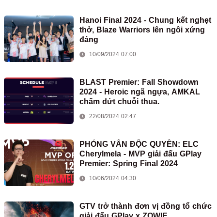
Hanoi Final 2024 - Chung kết nghẹt
thở, Blaze Warriors lên ngôi xứng
đáng
10/09/2024 07:00
BLAST Premier: Fall Showdown
2024 - Heroic ngã ngựa, AMKAL
chấm dứt chuỗi thua.
22/08/2024 02:47
PHỎNG VẤN ĐỘC QUYỀN: ELC
Cherylmela - MVP giải đấu GPlay
Premier: Spring Final 2024
10/06/2024 04:30
GTV trở thành đơn vị đồng tổ chức
giải đấu GPlay x ZOWIE