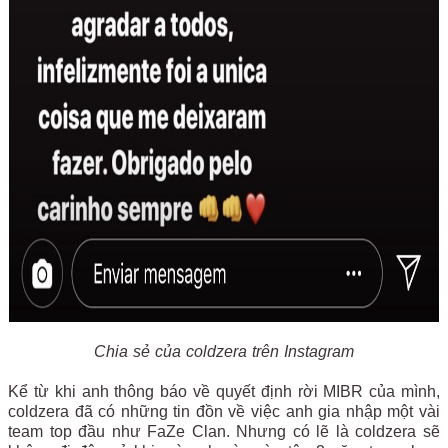
Chia sẻ của coldzera trên Instagram
Kể từ khi anh thông báo về quyết định rời MIBR của mình,
coldzera đã có những tin đồn về việc anh gia nhập một vài
team top đầu như FaZe Clan. Nhưng có lẽ là coldzera sẽ