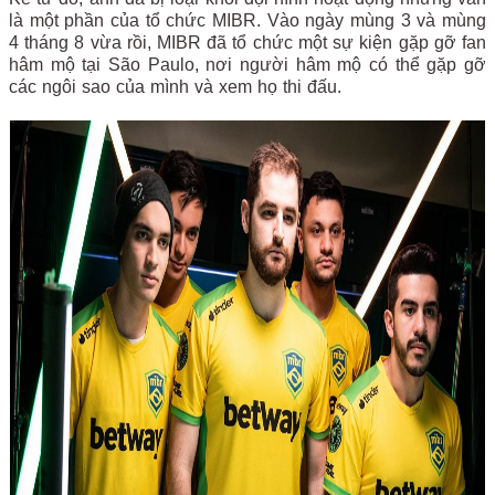
là một phần của tổ chức MIBR. Vào ngày mùng 3 và mùng
4 tháng 8 vừa rồi, MIBR đã tổ chức một sự kiện gặp gỡ fan
hâm mộ tại São Paulo, nơi người hâm mộ có thể gặp gỡ
các ngôi sao của mình và xem họ thi đấu.