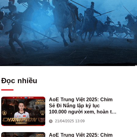
Đọc nhiều
AoE Trung Việt 2025: Chim
Sẻ Đi Nắng lập kỷ lục
100.000 người xem, hoàn tất
cú hat-trick vô địch cho AoE
21/04/2025 13:09
Việt Nam
AoE Trung Việt 2025: Chim