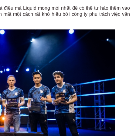
 là điều mà Liquid mong mỏi nhất để có thể tự hào thêm vào
 mất một cách rất khó hiểu bởi công ty phụ trách việc vận