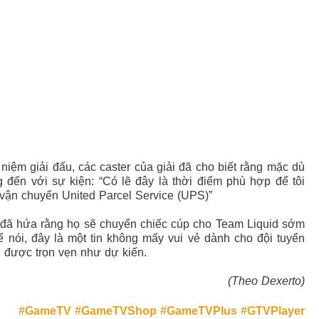
niệm giải đấu, các caster của giải đã cho biết rằng mặc dù
g đến với sự kiện: “Có lẽ đây là thời điểm phù hợp để tôi
 vận chuyển United Parcel Service (UPS)”
 đã hứa rằng họ sẽ chuyển chiếc cúp cho Team Liquid sớm
ể nói, đây là một tin không mấy vui vẻ dành cho đội tuyển
g được trọn vẹn như dự kiến.
(Theo Dexerto)
#GameTV
#GameTVShop
#GameTVPlus
#GTVPlayer