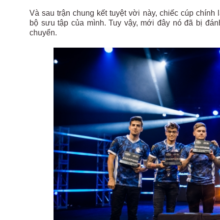
Và sau trận chung kết tuyệt vời này, chiếc cúp chính
bộ sưu tập của mình. Tuy vậy, mới đây nó đã bị đánh
chuyển.