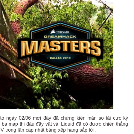
ào ngày 02/06 mới đây đã chứng kiến màn so tài cực kỳ
 ba map thi đấu đầy vất vả, Liquid đã có được chiến thắng
TV trong lần cập nhật bảng xếp hạng sắp tới.