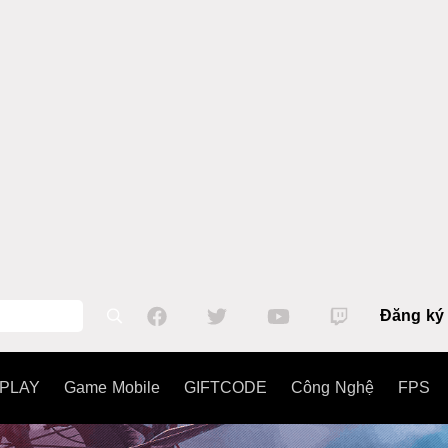
Đăng ký
PLAY
Game Mobile
GIFTCODE
Công Nghệ
FPS