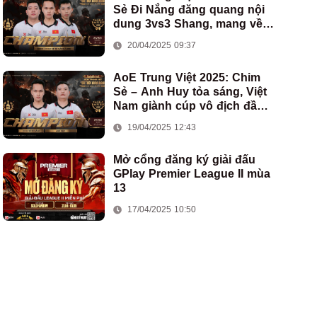
Sẻ Đi Nắng đăng quang nội
dung 3vs3 Shang, mang về
chức vô địch thứ hai cho
20/04/2025 09:37
đoàn AoE Việt Nam
AoE Trung Việt 2025: Chim
Sẻ – Anh Huy tỏa sáng, Việt
Nam giành cúp vô địch đầu
tiên ở thể thức 2vs2 Assyrian
19/04/2025 12:43
Mở cổng đăng ký giải đấu
GPlay Premier League II mùa
13
17/04/2025 10:50