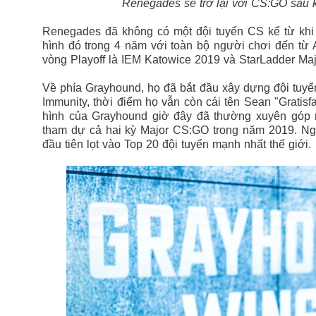
Renegades sẽ trở lại với CS:GO sau k
Renegades đã không có một đội tuyển CS kể từ khi
hình đó trong 4 năm với toàn bộ người chơi đến từ A
vòng Playoff là IEM Katowice 2019 và StarLadder Maj
Về phía Grayhound, họ đã bắt đầu xây dựng đội tuyể
Immunity, thời điểm họ vẫn còn cái tên Sean "Gratisfa
hình của Grayhound giờ đây đã thường xuyên góp m
tham dự cả hai kỳ Major CS:GO trong năm 2019. Ng
đầu tiên lọt vào Top 20 đội tuyển mạnh nhất thế giới.