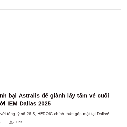
h bại Astralis để giành lấy tấm vé cuối
ới IEM Dallas 2025
s với tổng tỷ số 26-5, HEROIC chính thức góp mặt tại Dallas!
43
Chit