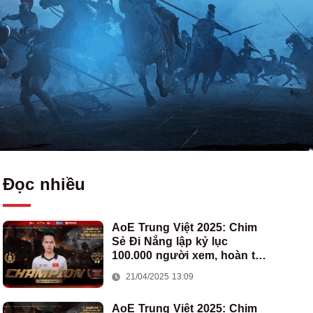
Đọc nhiều
AoE Trung Việt 2025: Chim
Sẻ Đi Nắng lập kỷ lục
100.000 người xem, hoàn tất
cú hat-trick vô địch cho AoE
21/04/2025 13:09
Việt Nam
AoE Trung Việt 2025: Chim