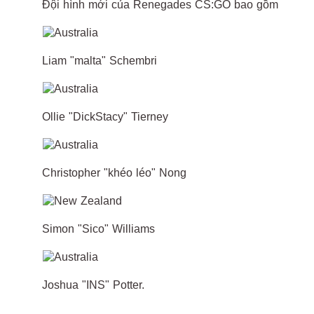
Đội hình mới của Renegades CS:GO bao gồm
Liam "malta" Schembri
Ollie "DickStacy" Tierney
Christopher "khéo léo" Nong
Simon "Sico" Williams
Joshua "INS" Potter.