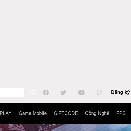
Đăng ký
PLAY
Game Mobile
GIFTCODE
Công Nghệ
FPS