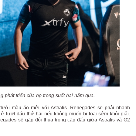
 phát triển của họ trong suốt hai năm qua.
u dưới màu áo mới với Astralis. Renegades sẽ phải nhanh
 ở lượt đấu thứ hai nếu không muốn bị loại sớm khỏi giải.
egades sẽ gặp đội thua trong cặp đấu giữa Astralis và G2