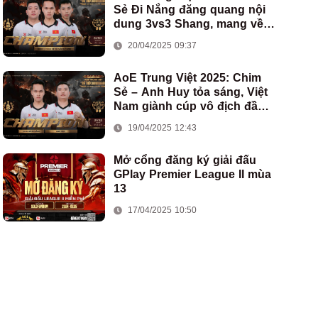
Sẻ Đi Nắng đăng quang nội
dung 3vs3 Shang, mang về
chức vô địch thứ hai cho
20/04/2025 09:37
đoàn AoE Việt Nam
AoE Trung Việt 2025: Chim
Sẻ – Anh Huy tỏa sáng, Việt
Nam giành cúp vô địch đầu
tiên ở thể thức 2vs2 Assyrian
19/04/2025 12:43
Mở cổng đăng ký giải đấu
GPlay Premier League II mùa
13
17/04/2025 10:50