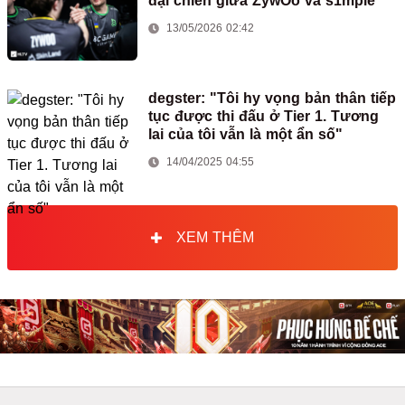
đại chiến giữa ZywOo và s1mple
13/05/2026 02:42
degster: "Tôi hy vọng bản thân tiếp
tục được thi đấu ở Tier 1. Tương
lai của tôi vẫn là một ẩn số"
14/04/2025 04:55
XEM THÊM