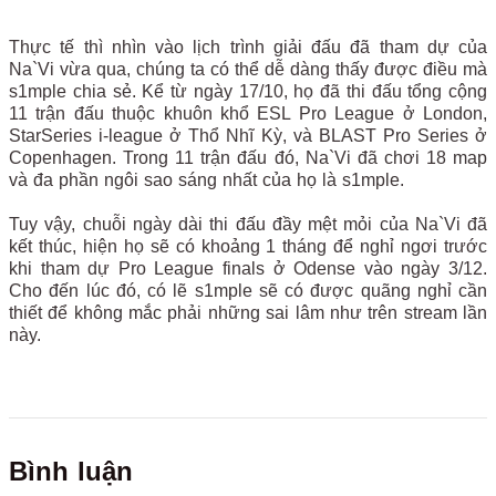
Thực tế thì nhìn vào lịch trình giải đấu đã tham dự của
Na`Vi vừa qua, chúng ta có thể dễ dàng thấy được điều mà
s1mple chia sẻ. Kể từ ngày 17/10, họ đã thi đấu tổng cộng
11 trận đấu thuộc khuôn khổ ESL Pro League ở London,
StarSeries i-league ở Thổ Nhĩ Kỳ, và BLAST Pro Series ở
Copenhagen. Trong 11 trận đấu đó, Na`Vi đã chơi 18 map
và đa phần ngôi sao sáng nhất của họ là s1mple.
Tuy vậy, chuỗi ngày dài thi đấu đầy mệt mỏi của Na`Vi đã
kết thúc, hiện họ sẽ có khoảng 1 tháng để nghỉ ngơi trước
khi tham dự Pro League finals ở Odense vào ngày 3/12.
Cho đến lúc đó, có lẽ s1mple sẽ có được quãng nghỉ cần
thiết để không mắc phải những sai lâm như trên stream lần
này.
Bình luận