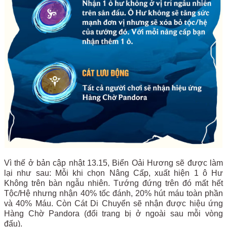
Vì thế ở bản cập nhật 13.15, Biển Oải Hương sẽ được làm
lại như sau: Mỗi khi chọn Nâng Cấp, xuất hiện 1 ô Hư
Không trên bàn ngẫu nhiên. Tướng đứng trên đó mất hết
Tộc/Hệ nhưng nhận 40% tốc đánh, 20% hút máu toàn phần
và 40% Máu. Còn Cát Di Chuyển sẽ nhận được hiệu ứng
Hàng Chờ Pandora (đổi trang bị ở ngoài sau mỗi vòng
đấu).