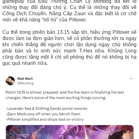
gameplay của Đấu Trường Chân Lý Mortdog đã tiết lộ
những thay đổi đáng chú ý. Cụ thể là những thay đổi về
Cổng Dịch Chuyển, Nâng Cấp Zaun và đặc biệt là cơ chế
mới về khả năng “nổ hũ” của Piltover.
Cụ thể trong phiên bản 13.15 sắp tới, hiệu ứng Piltover sẽ
được làm lại đơn giản hơn, sẽ có phần thưởng rớt ra ngay
khi chiến thắng để người chơi tận dụng ngay chứ không
phải bán và hi sinh sức mạnh T-Hex nữa. Khủng Long
cũng được tăng một ít chỉ số phòng thủ để nó không bị hạ
gục quá nhanh nữa.