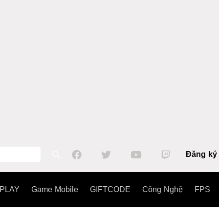
Đăng ký
PLAY
Game Mobile
GIFTCODE
Công Nghệ
FPS