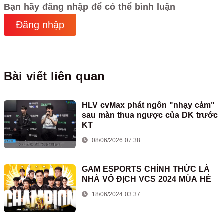
Bạn hãy đăng nhập để có thể bình luận
Đăng nhập
Bài viết liên quan
HLV cvMax phát ngôn "nhạy cảm"
sau màn thua ngược của DK trước
KT
08/06/2026 07:38
GAM ESPORTS CHÍNH THỨC LÀ
NHÀ VÔ ĐỊCH VCS 2024 MÙA HÈ
18/06/2024 03:37