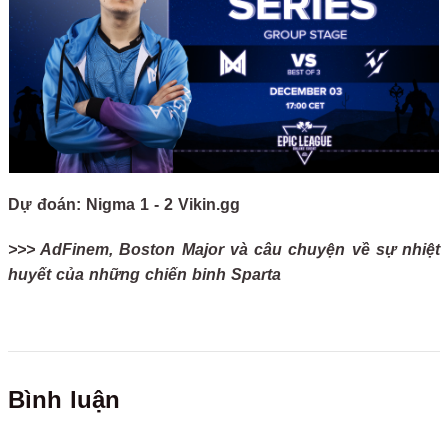
Dự đoán: Nigma 1 - 2 Vikin.gg
>>> AdFinem, Boston Major và câu chuyện về sự nhiệt
huyết của những chiến binh Sparta
Bình luận