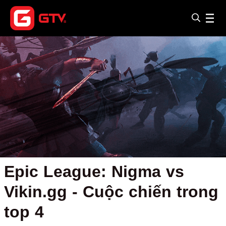
Epic League: Nigma vs
Vikin.gg - Cuộc chiến trong
top 4