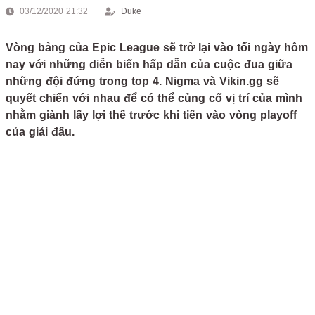
03/12/2020 21:32
Duke
Vòng bảng của Epic League sẽ trở lại vào tối ngày hôm
nay với những diễn biến hấp dẫn của cuộc đua giữa
những đội đứng trong top 4. Nigma và Vikin.gg sẽ
quyết chiến với nhau để có thể củng cố vị trí của mình
nhằm giành lấy lợi thế trước khi tiến vào vòng playoff
của giải đấu.