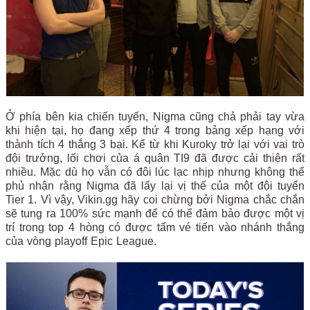
Ở phía bên kia chiến tuyến, Nigma cũng chả phải tay vừa
khi hiện tại, họ đang xếp thứ 4 trong bảng xếp hạng với
thành tích 4 thắng 3 bại. Kể từ khi Kuroky trở lại với vai trò
đội trưởng, lối chơi của á quân TI9 đã được cải thiện rất
nhiều. Mặc dù họ vẫn có đôi lúc lạc nhịp nhưng không thể
phủ nhận rằng Nigma đã lấy lại vị thế của một đội tuyển
Tier 1. Vì vậy, Vikin.gg hãy coi chừng bởi Nigma chắc chắn
sẽ tung ra 100% sức mạnh để có thể đảm bảo được một vị
trí trong top 4 hòng có được tấm vé tiến vào nhánh thắng
của vòng playoff Epic League.