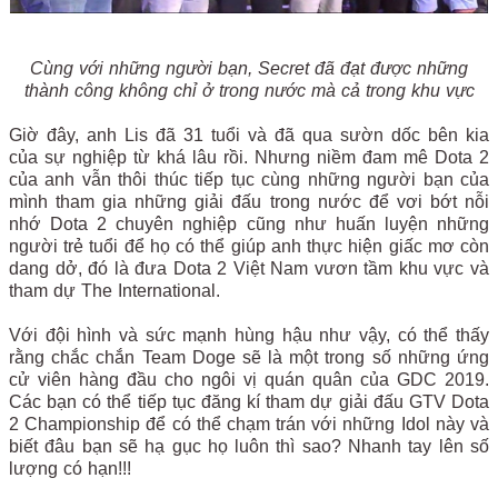
Cùng với những người bạn, Secret đã đạt được những
thành công không chỉ ở trong nước mà cả trong khu vực
Giờ đây, anh Lis đã 31 tuổi và đã qua sườn dốc bên kia
của sự nghiệp từ khá lâu rồi. Nhưng niềm đam mê Dota 2
của anh vẫn thôi thúc tiếp tục cùng những người bạn của
mình tham gia những giải đấu trong nước để vơi bớt nỗi
nhớ Dota 2 chuyên nghiệp cũng như huấn luyện những
người trẻ tuổi để họ có thể giúp anh thực hiện giấc mơ còn
dang dở, đó là đưa Dota 2 Việt Nam vươn tầm khu vực và
tham dự The International.
Với đội hình và sức mạnh hùng hậu như vậy, có thể thấy
rằng chắc chắn Team Doge sẽ là một trong số những ứng
cử viên hàng đầu cho ngôi vị quán quân của GDC 2019.
Các bạn có thể tiếp tục đăng kí tham dự giải đấu GTV Dota
2 Championship để có thể chạm trán với những Idol này và
biết đâu bạn sẽ hạ gục họ luôn thì sao? Nhanh tay lên số
lượng có hạn!!!