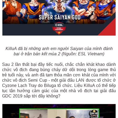
KilluA đã bị những anh em người Saiyan của mình đánh
bại ở trận bán kết mùa 2 (Nguồn: ESL Vietnam)
Sau 2 lần thất bại đầy tiếc nuối, chắc chắn khát khao dành
chức vô địch đang bùng cháy dữ dội trong lòng game thủ
trẻ tuổi này, và anh đã tạm thỏa mãn cơn khát của mình với
chức vô địch Semi Cup - một giải đấu LAN được tổ chức ở
Cyzone Lạch Tray do Biluga tổ chức. Liệu KilluA có thể tiếp
tục tận hưởng cảm giác của một nhà vô địch tại giải đấu
GDC 2019 sắp tới đây không?