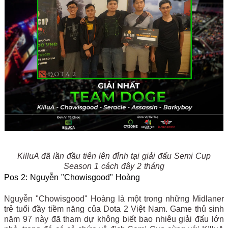
KilluA đã lần đầu tiên lên đỉnh tại giải đấu Semi Cup
Season 1 cách đây 2 tháng
Pos 2: Nguyễn "Chowisgood" Hoàng
Nguyễn "Chowisgood" Hoàng là một trong những Midlaner
trẻ tuổi đầy tiềm năng của Dota 2 Việt Nam. Game thủ sinh
năm 97 này đã tham dự không biết bao nhiêu giải đấu lớn