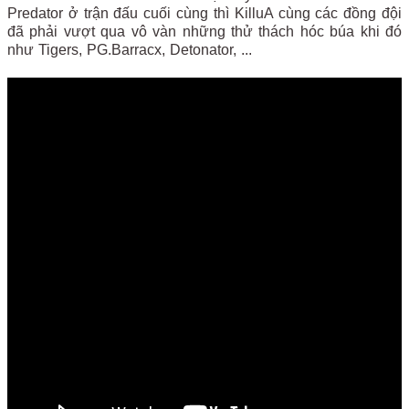
Predator ở trận đấu cuối cùng thì KilluA cùng các đồng đội
đã phải vượt qua vô vàn những thử thách hóc búa khi đó
như Tigers, PG.Barracx, Detonator, ...