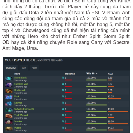
nhỏ, trong đó có cả chức vô địch Semi Cup cùng với KilluA
cách đây 2 tháng. Trước đó, Player trẻ này cũng đã tham
dự giải đấu Dota 2 lớn nhất Việt Nam là ESL Vietnam. Anh
cùng các đồng đội đã tham gia đủ cả 2 mùa và thành tích
mà họ đạt được cũng không hề tồi, một lần hạng 5, một lần
top 4 và Chowisgood cũng đã thể hiện tài năng của mình
với những Hero khó chơi như Ember Spirit, Storm Spirit,
OD hay cả khả năng chuyển Role sang Carry với Spectre,
Anti Mage, Ursa.