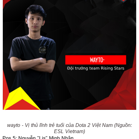
wayto - Vị thủ lĩnh trẻ tuổi của Dota 2 Việt Nam (Nguồn:
ESL Vietnam)
Pos 5: Nguyễn "Lis" Minh Nhân