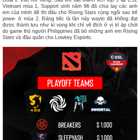
Vietnam mùa 1, Support sinh năm 96 đã chia tay các anh
em của mình để thi đấu cho Rising Stars cùng ngôi sao trẻ
yowe- ở mùa 2. Đáng tiếc là lần này wayto đã không đạt
được thành tựu như kì vọng khi chỉ về đích ở vị trí áp chót
do game thủ người Philippines đã bỏ những anh em Rising
Stars và đầu quân cho Lowkey Esports.