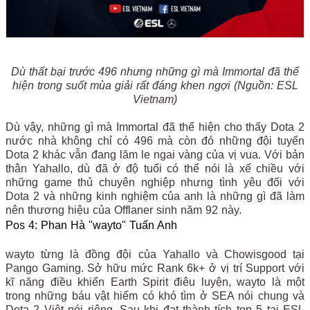
Dù thất bại trước 496 nhưng những gì mà Immortal đã thể
hiện trong suốt mùa giải rất đáng khen ngợi (Nguồn: ESL
Vietnam)
Dù vậy, những gì mà Immortal đã thể hiện cho thấy Dota 2
nước nhà không chỉ có 496 mà còn đó những đội tuyển
Dota 2 khác vẫn đang lăm le ngai vàng của vị vua. Với bản
thân Yahallo, dù đã ở độ tuổi có thể nói là xế chiều với
những game thủ chuyên nghiệp nhưng tình yêu đối với
Dota 2 và những kinh nghiệm của anh là những gì đã làm
nên thương hiệu của Offlaner sinh năm 92 này.
Pos 4: Phan Hà "wayto" Tuấn Anh
wayto từng là đồng đội của Yahallo và Chowisgood tại
Pango Gaming. Sở hữu mức Rank 6k+ ở vị trí Support với
kĩ năng điều khiển Earth Spirit điêu luyện, wayto là một
trong những báu vật hiếm có khó tìm ở SEA nói chung và
Dota 2 Việt nói riêng. Sau khi đạt thành tích top 5 tại ESL