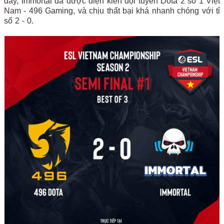
đây, Immortal đã được diện kiến đội tuyển Dota 2 số 1 Việt
Nam - 496 Gaming, và chịu thất bại khá nhanh chóng với tỉ
số 2 - 0.