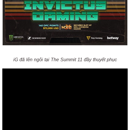
iG đã lên ngôi tại The Summit 11 đầy thuyết phục