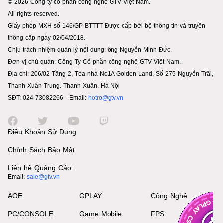
© 2026 Công ty cổ phần công nghệ GTV Việt Nam.
All rights reserved.
Giấy phép MXH số 146/GP-BTTTT Được cấp bởi bộ thông tin và truyền
thông cấp ngày 02/04/2018.
Chịu trách nhiệm quản lý nội dung: ông Nguyễn Minh Đức.
Đơn vị chủ quản: Công Ty Cổ phần công nghệ GTV Việt Nam.
Địa chỉ: 206/02 Tầng 2, Tòa nhà No1A Golden Land, Số 275 Nguyễn Trãi,
Thanh Xuân Trung. Thanh Xuân. Hà Nội
SĐT: 024 73082266 - Email:
hotro@gtv.vn
Điều Khoản Sử Dụng
Chính Sách Bảo Mật
Liên hệ Quảng Cáo:
Email:
sale@gtv.vn
AOE
GPLAY
Công Nghệ
PC/CONSOLE
Game Mobile
FPS