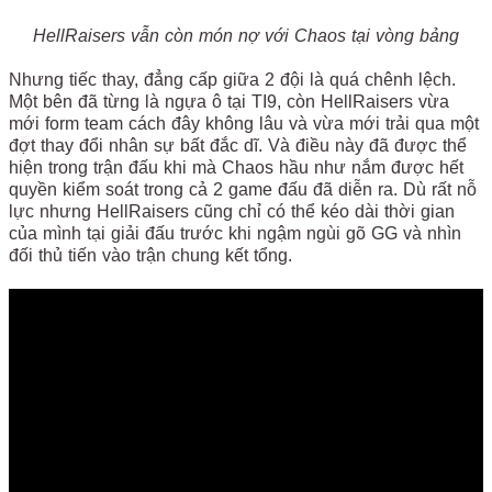
HellRaisers vẫn còn món nợ với Chaos tại vòng bảng
Nhưng tiếc thay, đẳng cấp giữa 2 đội là quá chênh lệch.
Một bên đã từng là ngựa ô tại TI9, còn HellRaisers vừa
mới form team cách đây không lâu và vừa mới trải qua một
đợt thay đổi nhân sự bất đắc dĩ. Và điều này đã được thể
hiện trong trận đấu khi mà Chaos hầu như nắm được hết
quyền kiểm soát trong cả 2 game đấu đã diễn ra. Dù rất nỗ
lực nhưng HellRaisers cũng chỉ có thể kéo dài thời gian
của mình tại giải đấu trước khi ngậm ngùi gõ GG và nhìn
đối thủ tiến vào trận chung kết tổng.