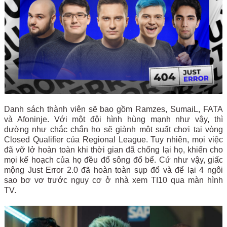
Danh sách thành viên sẽ bao gồm Ramzes, SumaiL, FATA
và Afoninje. Với một đội hình hùng mạnh như vậy, thì
dường như chắc chắn họ sẽ giành một suất chơi tại vòng
Closed Qualifier của Regional League. Tuy nhiên, mọi việc
đã vỡ lở hoàn toàn khi thời gian đã chống lại họ, khiến cho
mọi kế hoạch của họ đều đổ sông đổ bể. Cứ như vậy, giấc
mộng Just Error 2.0 đã hoàn toàn sụp đổ và để lại 4 ngôi
sao bơ vơ trước nguy cơ ở nhà xem TI10 qua màn hình
TV.