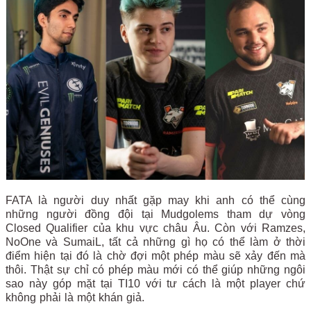
FATA là người duy nhất gặp may khi anh có thể cùng
những người đồng đội tại Mudgolems tham dự vòng
Closed Qualifier của khu vực châu Âu. Còn với Ramzes,
NoOne và SumaiL, tất cả những gì họ có thể làm ở thời
điểm hiện tại đó là chờ đợi một phép màu sẽ xảy đến mà
thôi. Thật sự chỉ có phép màu mới có thể giúp những ngôi
sao này góp mặt tại TI10 với tư cách là một player chứ
không phải là một khán giả.