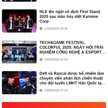
HLE lên ngôi vô địch First Stand
2025 sau màn hủy diệt Karmine
Corp
17/03/2025 02:36
TECH&GAME FESTIVAL
COLORFUL 2025: NGÀY HỘI TRẢI
NGHIỆM CÔNG NGHỆ & ESPORTS
ĐỈNH CAO TẠI HÀ NỘI
12/05/2025 07:03
Deft và Rascal được bổ nhiệm làm
chuyên viên phân tích chiến thuật
cho đội tuyển LMHT Hàn Quốc tại
ASIAD
23/06/2026 07:23