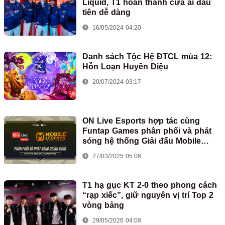
Liquid, T1 hoàn thành cửa ải đầu
tiên dễ dàng
16/05/2024 04:20
Danh sách Tộc Hệ ĐTCL mùa 12:
Hỗn Loạn Huyền Diệu
20/07/2024 03:17
ON Live Esports hợp tác cùng
Funtap Games phân phối và phát
sóng hệ thống Giải đấu Mobile
Legends: Bang Bang tại Việt Nam
27/03/2025 05:06
T1 hạ gục KT 2-0 theo phong cách
“rạp xiếc”, giữ nguyên vị trí Top 2
vòng bảng
29/05/2026 04:08