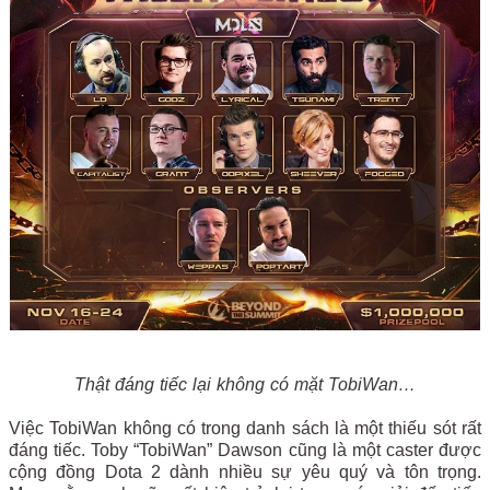
Thật đáng tiếc lại không có mặt TobiWan…
Việc TobiWan không có trong danh sách là một thiếu sót rất
đáng tiếc. Toby “TobiWan” Dawson cũng là một caster được
cộng đồng Dota 2 dành nhiều sự yêu quý và tôn trọng.