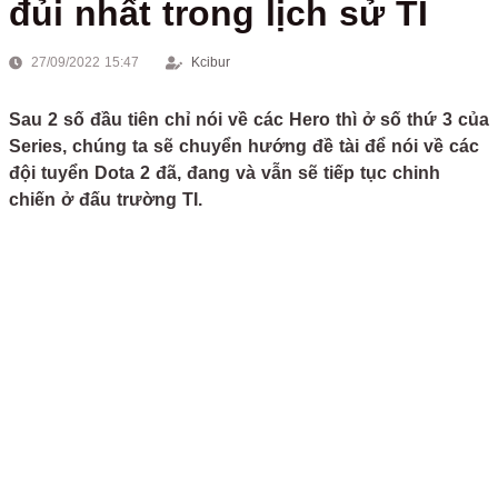
đủi nhất trong lịch sử TI
27/09/2022 15:47
Kcibur
Sau 2 số đầu tiên chỉ nói về các Hero thì ở số thứ 3 của
Series, chúng ta sẽ chuyển hướng đề tài để nói về các
đội tuyển Dota 2 đã, đang và vẫn sẽ tiếp tục chinh
chiến ở đấu trường TI.