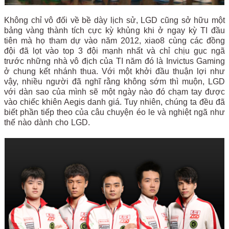
Không chỉ vô đối về bề dày lịch sử, LGD cũng sở hữu một
bảng vàng thành tích cực kỳ khủng khi ở ngay kỳ TI đầu
tiên mà họ tham dự vào năm 2012, xiao8 cùng các đồng
đội đã lọt vào top 3 đội mạnh nhất và chỉ chịu gục ngã
trước những nhà vô địch của TI năm đó là Invictus Gaming
ở chung kết nhánh thua. Với một khởi đầu thuận lợi như
vậy, nhiều người đã nghĩ rằng không sớm thì muộn, LGD
với dàn sao của mình sẽ một ngày nào đó chạm tay được
vào chiếc khiên Aegis danh giá. Tuy nhiên, chúng ta đều đã
biết phần tiếp theo của câu chuyện éo le và nghiệt ngã như
thế nào dành cho LGD.