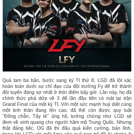
Quá tam ba bận, bước sang kỳ TI thứ 8, LGD đã lột xác
hoàn toàn dưới sự chỉ đạo của đội trưởng Fy để trở thành
đội tuyển đáng sợ nhất ở thời điểm bấy giờ. Lần này, họ đã
chính thức phá dớp về 3 để lần đầu tiên có mặt tại trận
Grand Final của một kỳ TI. Với một sức mạnh huỷ diệt cùng
một tinh thần đang lên cao, đã thế còn được quy luật
"Đông chẵn, Tây lẻ" ủng hộ, tưởng chừng như LGD sẽ
đem về vinh quang cho người hâm mộ Trung Quốc. Nhưng
thật đáng tiếc, OG đã thi đấu quá kiên cường, bản lĩnh,