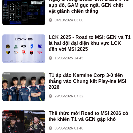
sụp đổ, GAM gục ngã, GEN chật
vật giành chiến thắng
04/10/2024 03:00
LCK 2025 - Road to MSI: GEN và T1
là hai đội đại diện khu vực LCK
đến với MSI 2025
15/06/2025 14:45
T1 áp đảo Karmine Corp 3-0 tiến
thẳng vào Chung kết Play-ins MSI
2026
29/06/2026 07:32
Thể thức mới Road to MSI 2026 có
thể khiến T1 và GEN gặp khó
06/05/2026 01:40