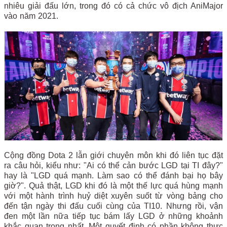
nhiêu giải đấu lớn, trong đó có cả chức vô địch AniMajor
vào năm 2021.
Cộng đồng Dota 2 lẫn giới chuyên môn khi đó liên tục đặt
ra câu hỏi, kiểu như: "Ai có thể cản bước LGD tại TI đây?"
hay là "LGD quá mạnh. Làm sao có thể đánh bại họ bây
giờ?". Quả thật, LGD khi đó là một thế lực quá hùng mạnh
với một hành trình huỷ diệt xuyên suốt từ vòng bảng cho
đến tận ngày thi đấu cuối cùng của TI10. Nhưng rồi, vận
đen một lần nữa tiếp tục bám lấy LGD ở những khoảnh
khắc quan trọng nhất. Một quyết định có phần không thực