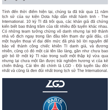
Tính đến thời điểm hiện tại, chúng ta đã trải qua 11 năm
lịch sử của sự kiện Dota hấp dẫn nhất hành tinh - The
International. 10 kỳ TI đã trôi qua, các khán giả đã chứng
kiến biết bao thăng trầm của rất nhiều đội tuyển khác nhau.
Có những team tưởng chừng vô danh nhưng lại trở thành
nhà vô địch ngay trong lần đầu tiên tham dự giải đấu, có
một huyền thoại vĩ đại đến mức đã phá bỏ lời nguyền để
bảo vệ thành công chiếc khiên TI danh giá, và đương
nhiên, cũng có đó một cái tên lão làng, gần như chưa bao
giờ bỏ lỡ một kỳ TI nào trong suốt một thập kỷ vừa qua
nhưng lại chưa một lần được trải nghiệm hương vị của kẻ
chiến thắng. Cái tên đó chính là LGD - Đội tuyển lâu đời
nhất và cũng là đen đủi nhất trong lịch sử The International.