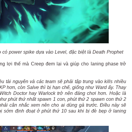
o có power spike dựa vào Level, đặc biệt là Death Prophet
ng lợi thế mà Creep đem lại và giúp cho laning phase trở
 tài nguyên và các team sẽ phải tập trung vào kills nhiều
XP hơn, còn Salve thì bị hạn chế, giống như Ward ấy. Thay
Witch Doctor hay Warlock trở nên đáng chơi hơn. Hoặc là
 như phút thứ nhất spawn 1 con, phút thứ 2 spawn con thứ 2
 phải cân nhắc xem nên cho ai dùng gà trước. Điều này sẽ
ị sớm định đoạt ở phút thứ 10 sau khi bị đè bẹp ở laning