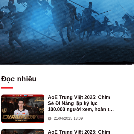
Đọc nhiều
AoE Trung Việt 2025: Chim
Sẻ Đi Nắng lập kỷ lục
100.000 người xem, hoàn tất
cú hat-trick vô địch cho AoE
21/04/2025 13:09
Việt Nam
AoE Trung Việt 2025: Chim