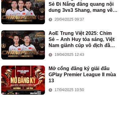
Sẻ Đi Nắng đăng quang nội
dung 3vs3 Shang, mang về
chức vô địch thứ hai cho
20/04/2025 09:37
đoàn AoE Việt Nam
AoE Trung Việt 2025: Chim
Sẻ – Anh Huy tỏa sáng, Việt
Nam giành cúp vô địch đầu
tiên ở thể thức 2vs2 Assyrian
19/04/2025 12:43
Mở cổng đăng ký giải đấu
GPlay Premier League II mùa
13
17/04/2025 10:50