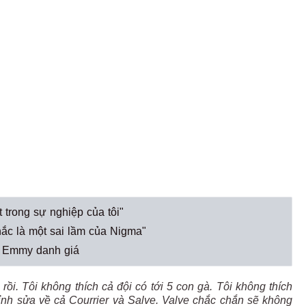
rong sự nghiệp của tôi"
c là một sai lầm của Nigma"
ải Emmy danh giá
rồi. Tôi không thích cả đội có tới 5 con gà. Tôi không thích
hỉnh sửa về cả Courrier và Salve. Valve chắc chắn sẽ không