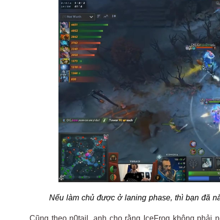
Nếu làm chủ được ở laning phase, thì bạn đã n
Cũng theo n0tail, anh cho rằng IceFrog không phải