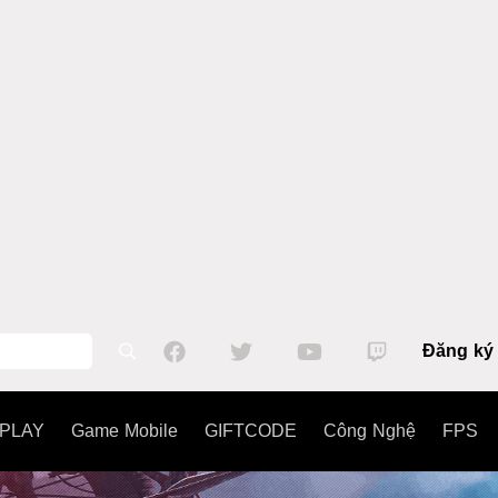
Đăng ký
PLAY
Game Mobile
GIFTCODE
Công Nghệ
FPS