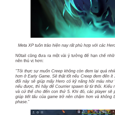
Meta XP tuôn trào hiện nay rất phù hợp với các Her
N0tail cũng đưa ra một vài ý tưởng để hạn chế nhữ
nên thú vị hơn:
"Tôi thực sự muốn Creep không còn đem lại quá nhiều
hơn ở Early Game. Sẽ thật tốt nếu Creep đem đến ít 
đổi này sẽ giúp mấy Hero có kỹ năng hồi máu như 
nếu được, thì hãy để Courrier spawn từ từ thôi. Kiểu
và cứ thế cho đến con thứ 5. Khi đó, các player sẽ
giúp tiết tấu của game trở nên chậm hơn và không b
phase."