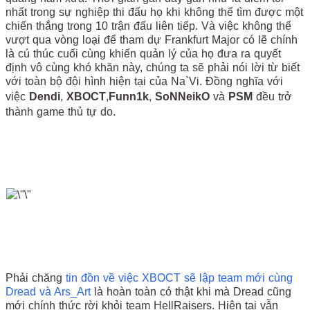
nhất trong sự nghiệp thi đấu họ khi không thể tìm được một
chiến thắng trong 10 trận đấu liên tiếp. Và việc không thể
vượt qua vòng loại để tham dự Frankfurt Major có lẽ chính
là cú thúc cuối cùng khiến quản lý của họ đưa ra quyết
định vô cùng khó khăn này, chúng ta sẽ phải nói lời từ biết
với toàn bộ đội hình hiện tại của Na`Vi. Đồng nghĩa với
việc
Dendi
,
XBOCT
,
Funn1k
,
SoNNeikO
và
PSM
đều trở
thành game thủ tự do.
Phải chăng
tin đồn về việc XBOCT sẽ lập team mới cùng
Dread và Ars_Art
là hoàn toàn có thật khi mà Dread cũng
mới chính thức rời khỏi team HellRaisers. Hiện tại vẫn