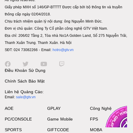
Giấy phép MXH số 146/GP-BTTTT Được cấp bởi bộ thông tin và truyền
thông cấp ngày 02/04/2018.
Chịu trách nhiệm quản lý nội dung: ông Nguyễn Minh Đức.
Đơn vị chủ quản: Công Ty Cổ phần công nghệ GTV Việt Nam.
Địa chỉ: 206/02 Tầng 2, Tòa nhà No1A Golden Land, Số 275 Nguyễn Trãi,
Thanh Xuân Trung. Thanh Xuân. Hà Nội
SĐT: 024 73082266 - Email:
hotro@gtv.vn
Điều Khoản Sử Dụng
Chính Sách Bảo Mật
Liên hệ Quảng Cáo:
Email:
sale@gtv.vn
AOE
GPLAY
Công Nghệ
PC/CONSOLE
Game Mobile
FPS
SPORTS
GIFTCODE
MOBA