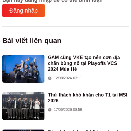
Bạn hãy đăng nhập để có thể bình luận
Đăng nhập
Bài viết liên quan
GAM cùng VKE tạo nên cơn địa
chấn bùng nổ tại Playoffs VCS
2024 Mùa Hè
12/08/2024 03:11
Thử thách khó khăn cho T1 tại MSI
2026
17/06/2026 08:59