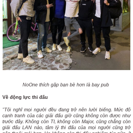
NoOne thích gặp bạn bè hơn là bay pub
Về động lực thi đấu
"Tôi nghĩ mọi người đều đang trở nên lười biếng. Mức độ
cạnh tranh của các giải đấu giờ cũng không còn được như
trước đây. Không còn TI, không còn Major, cũng chẳng còn
giải đấu LAN nào, tâm lý thi đấu của mọi người cũng trở