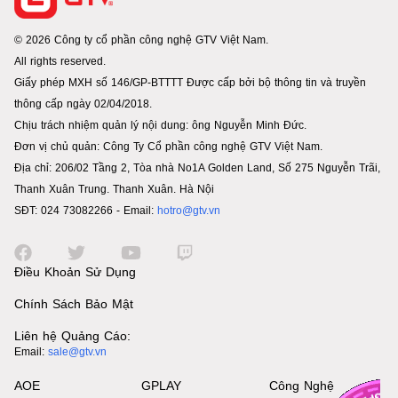
© 2026 Công ty cổ phần công nghệ GTV Việt Nam.
All rights reserved.
Giấy phép MXH số 146/GP-BTTTT Được cấp bởi bộ thông tin và truyền
thông cấp ngày 02/04/2018.
Chịu trách nhiệm quản lý nội dung: ông Nguyễn Minh Đức.
Đơn vị chủ quản: Công Ty Cổ phần công nghệ GTV Việt Nam.
Địa chỉ: 206/02 Tầng 2, Tòa nhà No1A Golden Land, Số 275 Nguyễn Trãi,
Thanh Xuân Trung. Thanh Xuân. Hà Nội
SĐT: 024 73082266 - Email:
hotro@gtv.vn
Điều Khoản Sử Dụng
Chính Sách Bảo Mật
Liên hệ Quảng Cáo:
Email:
sale@gtv.vn
AOE
GPLAY
Công Nghệ