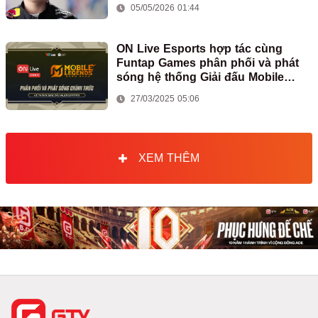
05/05/2026 01:44
ON Live Esports hợp tác cùng
Funtap Games phân phối và phát
sóng hệ thống Giải đấu Mobile
Legends: Bang Bang tại Việt Nam
27/03/2025 05:06
XEM THÊM