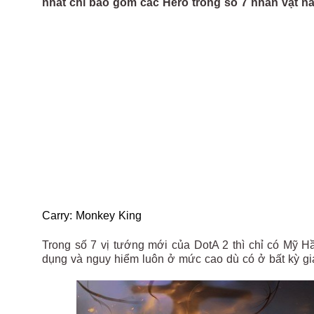
nhất chỉ bao gồm các Hero trong số 7 nhân vật nà
Carry: Monkey King
Trong số 7 vị tướng mới của DotA 2 thì chỉ có Mỹ H
dụng và nguy hiểm luôn ở mức cao dù có ở bất kỳ g