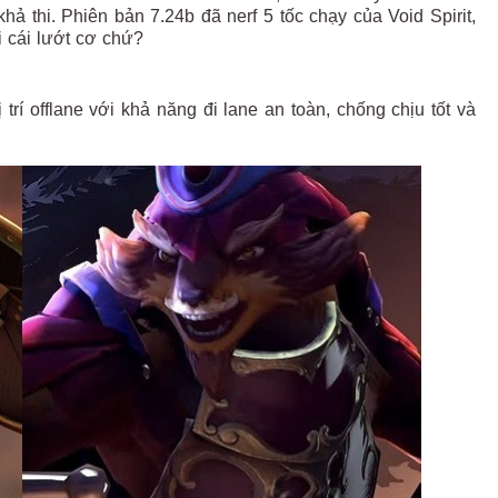
ả thi. Phiên bản 7.24b đã nerf 5 tốc chạy của Void Spirit,
i cái lướt cơ chứ?
trí offlane với khả năng đi lane an toàn, chống chịu tốt và