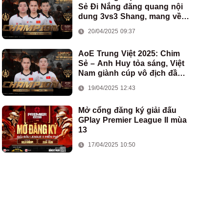
Sẻ Đi Nắng đăng quang nội
dung 3vs3 Shang, mang về
chức vô địch thứ hai cho
20/04/2025 09:37
đoàn AoE Việt Nam
AoE Trung Việt 2025: Chim
Sẻ – Anh Huy tỏa sáng, Việt
Nam giành cúp vô địch đầu
tiên ở thể thức 2vs2 Assyrian
19/04/2025 12:43
Mở cổng đăng ký giải đấu
GPlay Premier League II mùa
13
17/04/2025 10:50