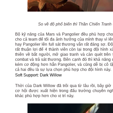
So về độ phổ biến thì Thần Chiến Tranh
Bộ kỹ năng của Mars và Pangolier đều phù hợp cho v
cho cả team để tối đa ảnh hưởng của mình thay vì l
hay Pangolier lên full sát thương vẫn rất đáng sợ. Đ
rất thuận lợi để 4 thành viên còn lại trong đội hình 
thiên về bắt người, mở giao tranh và càn quét trên
combat và trả sát thương. Bên cạnh đó thì khả năng
kém cơ động hơn hẳn Pangolier, và cũng dễ bị cô l
cả hai đều là sự lựa chọn phù hợp cho đội hình này.
Soft Support: Dark Willow
Thời của Dark Willow đã trôi qua từ lâu rồi, bây giờ 
cơ hội được xuất hiện trong đấu trường chuyên ng
khác phù hợp hơn cho vị trí này.