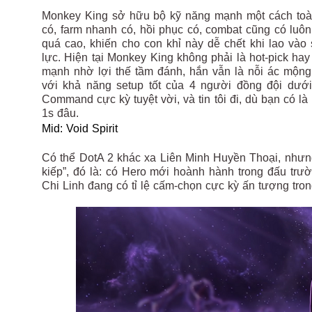
Monkey King sở hữu bộ kỹ năng mạnh một cách toàn 
có, farm nhanh có, hồi phục có, combat cũng có lu
quá cao, khiến cho con khỉ này dễ chết khi lao vào 
lực. Hiện tại Monkey King không phải là hot-pick ha
mạnh nhờ lợi thế tầm đánh, hắn vẫn là nỗi ác mộng
với khả năng setup tốt của 4 người đồng đội dướ
Command cực kỳ tuyệt vời, và tin tôi đi, dù bạn có 
1s đâu.
Mid: Void Spirit
Có thể DotA 2 khác xa Liên Minh Huyền Thoại, nhưng 
kiếp”, đó là: có Hero mới hoành hành trong đấu trư
Chi Linh đang có tỉ lệ cấm-chọn cực kỳ ấn tượng tron