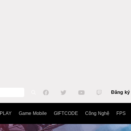
Đăng ký
PLAY
Game Mobile
GIFTCODE
Công Nghệ
FPS