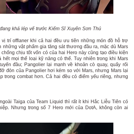
 đang khá lép vế trước Kiếm Sĩ Xuyên Sơn Thú
ị trí offlaner khi cả hai đều ưu tiên những món đồ hỗ trợ
ên những vật phẩm gia tăng sát thương đầu ra, mặc dù Mars
ộ chống chịu tốt vốn có của hai Hero này cũng tạo điều kiện
xả hết mọi thể loại kỹ năng có thể. Tuy nhiên trong khi Mars
 tuyến đầu; Pangolier lại mạnh về khoản cò quay, quấy rối
 đỡ đòn của Pangolier hơi kém so với Mars, nhưng Mars lại
ập trong combat hơn. Cả hai đều có điểm yếu riêng, nhưng
ngoài Taiga của Team Liquid thì rất ít khi Hắc Liễu Tiên có
hiệp. Nhưng trong số 7 Hero mới của DotA, không còn ai