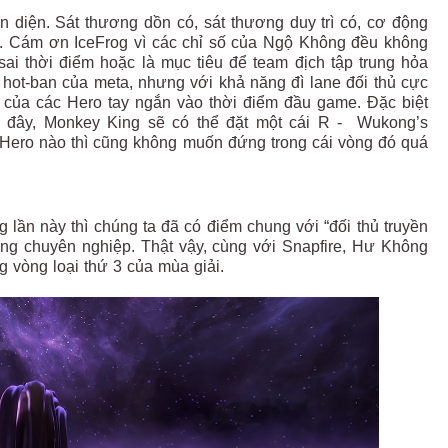
diện. Sát thương dồn có, sát thương duy trì có, cơ động
ôn. Cám ơn IceFrog vì các chỉ số của Ngộ Không đều không
sai thời điểm hoặc là mục tiêu để team địch tập trung hỏa
y hot-ban của meta, nhưng với khả năng đì lane đối thủ cực
 của các Hero tay ngắn vào thời điểm đầu game. Đặc biệt
i đây, Monkey King sẽ có thể đặt một cái R - Wukong’s
là Hero nào thì cũng không muốn đứng trong cái vòng đó quá
lần này thì chúng ta đã có điểm chung với “đối thủ truyền
ờng chuyên nghiệp. Thật vậy, cùng với Snapfire, Hư Không
g vòng loại thứ 3 của mùa giải.