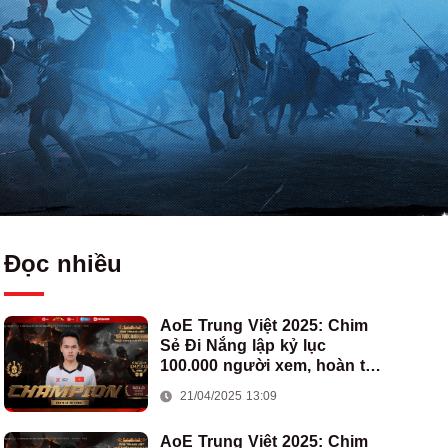
Đọc nhiều
AoE Trung Việt 2025: Chim
Sẻ Đi Nắng lập kỷ lục
100.000 người xem, hoàn tất
cú hat-trick vô địch cho AoE
21/04/2025 13:09
Việt Nam
AoE Trung Việt 2025: Chim