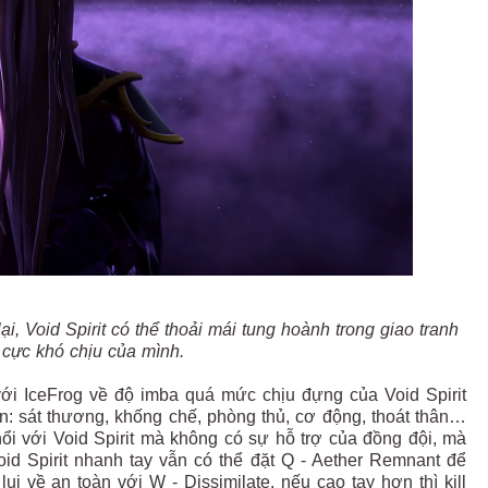
i, Void Spirit có thể thoải mái tung hoành trong giao tranh
 cực khó chịu của mình.
với IceFrog về độ imba quá mức chịu đựng của Void Spirit
n: sát thương, khống chế, phòng thủ, cơ động, thoát thân…
i với Void Spirit mà không có sự hỗ trợ của đồng đội, mà
oid Spirit nhanh tay vẫn có thể đặt Q - Aether Remnant để
ui về an toàn với W - Dissimilate, nếu cao tay hơn thì kill