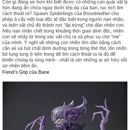
Còn gì đáng sợ hơn khi biết được có những con quái vật tý
hon đang ẩn chứa ngay dưới lớp da của bạn, rục rịch tìm
cách thoát ra? Spawn Spiderlings của Broodmother cho
phép ả cấy một loại độc tố đặc biệt trong người nạn nhân,
và biến vật chủ đó thành nơi “ấp trứng” cho đàn nhện con.
Nếu nạn nhân chết trong khoảng thời gian dính độc, nhện
con sẽ nhảy từ trong xác vật chủ ra và phục vụ cho “mẹ”
của mình. Ý nghĩ về những con nhện lớn dần bằng cách
cắn xé và hút chất dinh dưỡng trong từng thớ thịt, lổn nhổn
bò lung tung ở bên trong để tìm cách thoát ra là đủ để
khiến chúng ta rùng mình - nhất là với những ai sở hữu nỗi
sợ nhện tiềm ẩn.
Fiend’s Grip của Bane