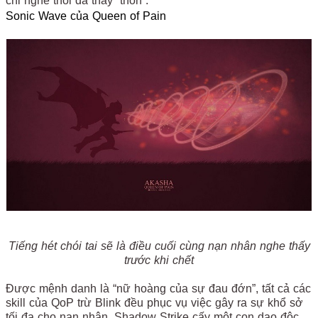
chỉ nghe thôi đã thấy “thốn”.
Sonic Wave của Queen of Pain
Tiếng hét chói tai sẽ là điều cuối cùng nạn nhân nghe thấy
trước khi chết
Được mệnh danh là “nữ hoàng của sự đau đớn”, tất cả các
skill của QoP trừ Blink đều phục vụ việc gây ra sự khổ sở
tối đa cho nạn nhân. Shadow Strike cấy một con dao độc