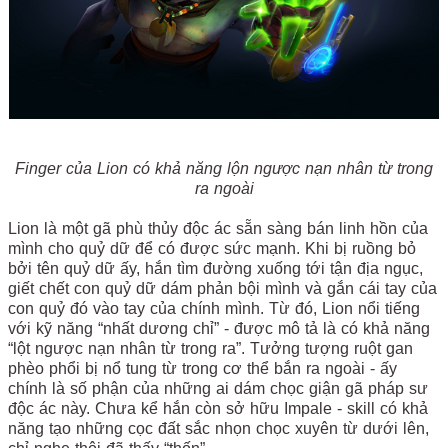
Finger của Lion có khả năng lộn ngược nạn nhân từ trong
ra ngoài
Lion là một gã phù thủy độc ác sẵn sàng bán linh hồn của
mình cho quỷ dữ để có được sức mạnh. Khi bị ruồng bỏ
bởi tên quỷ dữ ấy, hắn tìm đường xuống tới tận địa ngục,
giết chết con quỷ dữ dám phản bội mình và gắn cái tay của
con quỷ đó vào tay của chính mình. Từ đó, Lion nổi tiếng
với kỹ năng “nhất dương chỉ” - được mô tả là có khả năng
“lột ngược nạn nhân từ trong ra”. Tưởng tượng ruột gan
phèo phổi bị nổ tung từ trong cơ thể bắn ra ngoài - ấy
chính là số phận của những ai dám chọc giận gã pháp sư
độc ác này. Chưa kể hắn còn sở hữu Impale - skill có khả
năng tạo những cọc đất sắc nhọn chọc xuyên từ dưới lên,