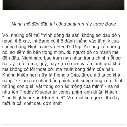
Mạnh mẽ đến đâu thì cũng phải run rẩy trước Bane
Với những đối thủ “mình đồng da sắt”, không sợ đau đớn
ngoài thể xác, thì Bane có thể đánh thẳng vào tâm lý của
chúng bằng Nightmare và Fiend’s Grip. Ai cũng có những
nỗi sợ tiềm ẩn bên trong mình, dù người đó có mạnh mẽ
đến đâu. Nightmare bao trùm nạn nhân trong chính nỗi sợ
hãi ấy - dù là ma, quỷ, hay sự cô đơn và ám ảnh quá khứ -
mà không có lối thoát bởi ma thuật bóng đêm của hắn.
Khủng khiếp hơn nữa là Fiend’s Grip, được mô tả có khả
năng “xé tan nạn nhân bằng hình ảnh sống động của chính
những con quái vật trong cơn ác mộng của mình” - na ná
như tên Freddy Krueger từ series phim kinh dị ăn khách
“The Nightmare on Elm Street”. Với một số người, thì đây
mới là cái chết đau đớn nhất.