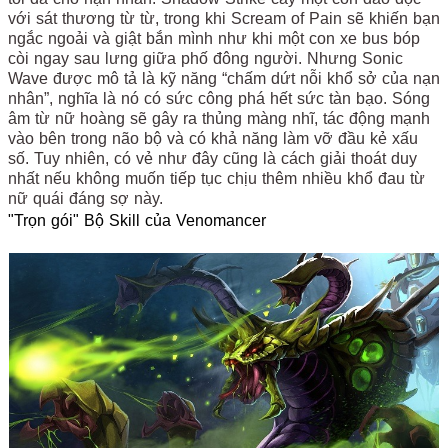
với sát thương từ từ, trong khi Scream of Pain sẽ khiến bạn
ngắc ngoải và giật bắn mình như khi một con xe bus bóp
còi ngay sau lưng giữa phố đông người. Nhưng Sonic
Wave được mô tả là kỹ năng “chấm dứt nỗi khổ sở của nạn
nhân”, nghĩa là nó có sức công phá hết sức tàn bạo. Sóng
âm từ nữ hoàng sẽ gây ra thủng màng nhĩ, tác động mạnh
vào bên trong não bộ và có khả năng làm vỡ đầu kẻ xấu
số. Tuy nhiên, có vẻ như đây cũng là cách giải thoát duy
nhất nếu không muốn tiếp tục chịu thêm nhiều khổ đau từ
nữ quái đáng sợ này.
"Trọn gói" Bộ Skill của Venomancer