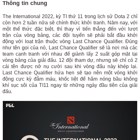
Thông tin chung
The International 2022, kỳ TI thứ 11 trong lịch sử Dota 2 chỉ
còn hơn 2 tuần nữa sẽ chính thức khởi tranh. Năm nay, với
một thể thức đặc biệt, thì thay vì tiến thẳng đến với lượt
trận của vòng bảng, các đội tuyển sẽ phải bắt đầu khởi
động với loạt trận thuộc vòng Last Chance Qualifier. Đúng
như tên gọi của nó, Last Chance Qualifier sẽ là nơi mà các
team cạnh tranh với nhau để giành lấy 2 suất góp mặt tại
vòng bảng của giải đấu. 12 đội tham dự, nhưng sẽ chỉ có 2
cái tên được nở nụ cười sau khi vòng đấu này khép lại.
Last Chance Qualifier hứa hẹn sẽ tạo nên một vòng khởi
động cực kỳ đẫm máu, khốc liệt để hâm nóng bầu không
khí sục sôi của TI11 ngay từ những ngày đầu tiên của giải
đấu.