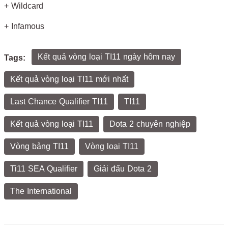
+ Wildcard
+ Infamous
Kết quả vòng loại TI11 ngày hôm nay
Tags:
Kết quả vòng loại TI11 mới nhất
Last Chance Qualifier TI11
TI11
Kết quả vòng loại TI11
Dota 2 chuyên nghiệp
Vòng bảng TI11
Vòng loại TI11
Ti11 SEA Qualifier
Giải đấu Dota 2
The International