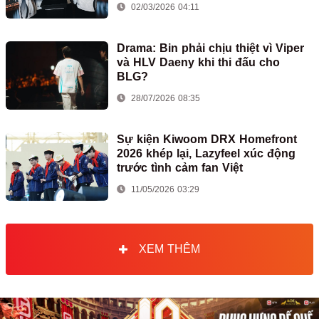
02/03/2026 04:11
Drama: Bin phải chịu thiệt vì Viper
và HLV Daeny khi thi đấu cho
BLG?
28/07/2026 08:35
Sự kiện Kiwoom DRX Homefront
2026 khép lại, Lazyfeel xúc động
trước tình cảm fan Việt
11/05/2026 03:29
XEM THÊM