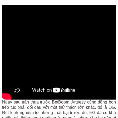
Ngay sau trận thua trước BetBoom, Arteezy cùng đồng bọn
tiếp tục phải đối đầu với một thử thách lớn khác, đó là OG.
Rút kinh nghiệm từ những thất bại trước đó, EG đã có khá
nhiều cải thiện trong drafting ở game 1, nhưng họ lại gặp bí