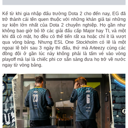
Kể từ khi gia nhập đấu trường Dota 2 cho đến nay, EG đã
trở thành cái tên quen thuộc với những khán giả tại những
sự kiện lớn nhất của Dota 2 chuyên nghiệp. Họ gần như
không bao giờ bỏ lỡ các giải đấu cấp Major hay TI, và một
khi đã có mặt, họ đều có thể tiến rất xa hoặc chí ít là vượt
qua vòng bảng. Nhưng ESL One Stockholm có lẽ là một
ngoại lệ bởi sau 3 ngày thi đấu, thứ mà Arteezy cùng các
đồng đội ở gần lúc này không phải là tấm vé vào vòng
playoff mà lại là chiếc phi cơ sẵn sàng đưa họ trở về nước
ngay từ vòng bảng.