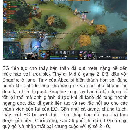
EG tiếp tục cho thấy bản thân đã out meta nặng nề đến
mức nào với lượt pick Tiny đi Mid ở game 2. Đối đầu với
Snapfire ở lane, Tiny của Abed bị biến thành hòn sỏi đúng
nghĩa khi anh để thua khá nặng nề và gần như không thể
đem lại nhiều Impact. Snapfire trong tay Larl đã tận dụng rất
tốt lợi thế mà anh giành được khi đi lane để tung hoành
ngang dọc, đảo đi gank liên tục và reo rắc nỗi sợ cho các
thành viên còn lại của EG. Gần như cả game, chúng ta chỉ
thấy một EG bị rượt đuổi trên khắp bản đồ mà chả làm
được gì nhiều. Cuối cùng, sau 36 phút thi đấu, EG đã chịu
quỳ gối và nhận thất bại chung cuộc với tỷ số 2 - 0.