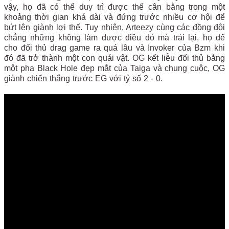
vậy, họ đã có thể duy trì được thế cân bằng trong một
khoảng thời gian khá dài và đứng trước nhiều cơ hội để
bứt lên giành lợi thế. Tuy nhiên, Arteezy cùng các đồng đội
chẳng những không làm được điều đó mà trái lại, họ để
cho đối thủ drag game ra quá lâu và Invoker của Bzm khi
đó đã trở thành một con quái vật. OG kết liễu đối thủ bằng
một pha Black Hole đẹp mắt của Taiga và chung cuộc, OG
giành chiến thắng trước EG với tỷ số 2 - 0.