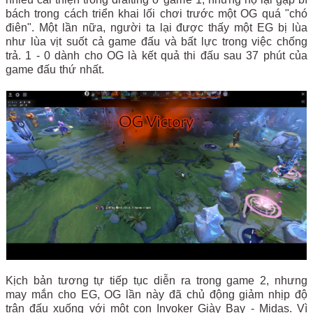
bách trong cách triển khai lối chơi trước một OG quá "chó
điên". Một lần nữa, người ta lại được thấy một EG bị lùa
như lùa vịt suốt cả game đấu và bất lực trong việc chống
trả. 1 - 0 dành cho OG là kết quả thi đấu sau 37 phút của
game đấu thứ nhất.
Kịch bản tương tự tiếp tục diễn ra trong game 2, nhưng
may mắn cho EG, OG lần này đã chủ động giảm nhịp độ
trận đấu xuống với một con Invoker Giày Bay - Midas. Vì