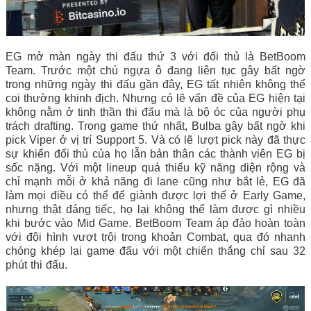
EG mở màn ngày thi đấu thứ 3 với đối thủ là BetBoom
Team. Trước một chú ngựa ô đang liên tục gây bất ngờ
trong những ngày thi đấu gần đây, EG tất nhiên không thể
coi thường khinh địch. Nhưng có lẽ vấn đề của EG hiện tại
không nằm ở tinh thần thi đấu mà là bộ óc của người phụ
trách drafting. Trong game thứ nhất, Bulba gây bất ngờ khi
pick Viper ở vị trí Support 5. Và có lẽ lượt pick này đã thực
sự khiến đối thủ của họ lẫn bản thân các thành viên EG bị
sốc nặng. Với một lineup quá thiếu kỹ năng diện rộng và
chỉ mạnh mỗi ở khả năng đi lane cũng như bắt lẻ, EG đã
làm mọi điều có thể để giành được lợi thế ở Early Game,
nhưng thật đáng tiếc, họ lại không thể làm được gì nhiều
khi bước vào Mid Game. BetBoom Team áp đảo hoàn toàn
với đội hình vượt trội trong khoản Combat, qua đó nhanh
chóng khép lại game đấu với một chiến thắng chỉ sau 32
phút thi đấu.