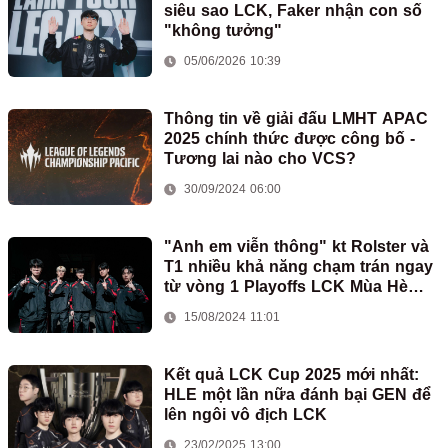
siêu sao LCK, Faker nhận con số
"không tưởng"
05/06/2026 10:39
Thông tin về giải đấu LMHT APAC
2025 chính thức được công bố -
Tương lai nào cho VCS?
30/09/2024 06:00
"Anh em viễn thông" kt Rolster và
T1 nhiều khả năng chạm trán ngay
từ vòng 1 Playoffs LCK Mùa Hè
2024
15/08/2024 11:01
Kết quả LCK Cup 2025 mới nhất:
HLE một lần nữa đánh bại GEN để
lên ngôi vô địch LCK
23/02/2025 13:00