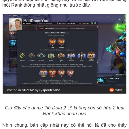
một Rank thống nhất giống như trước đây.
Giờ đây các game thủ Dota 2 sẽ không còn sở hữu 2 loại
Rank khác nhau nữa
Nhìn chung, bản cập nhật này có thể nói là đã cho thấy