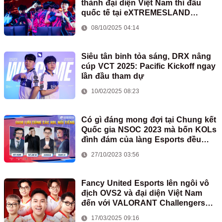
thành đại diện Việt Nam thi đấu
quốc tế tại eXTREMESLAND
Thượng Hải 2025
08/10/2025 04:14
Siêu tân binh tỏa sáng, DRX nâng
cúp VCT 2025: Pacific Kickoff ngay
lần đầu tham dự
10/02/2025 08:23
Có gì đáng mong đợi tại Chung kết
Quốc gia NSOC 2023 mà bốn KOLs
đình đám của làng Esports đều
góp mặt?
27/10/2023 03:56
Fancy United Esports lên ngôi vô
địch OVS2 và đại diện Việt Nam
đến với VALORANT Challengers
SEA 2025: Split 2
17/03/2025 09:16