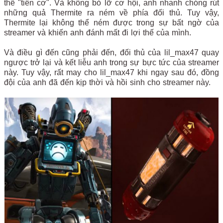
thế "tiên cơ". Và không bỏ lỡ cơ hội, anh nhanh chóng rút
những quả Thermite ra ném về phía đối thủ. Tuy vậy,
Thermite lại không thể ném được trong sự bất ngờ của
streamer và khiến anh đánh mất đi lợi thế của mình.
Và điều gì đến cũng phải đến, đối thủ của lil_max47 quay
ngược trở lại và kết liễu anh trong sự bực tức của streamer
này. Tuy vậy, rất may cho lil_max47 khi ngay sau đó, đồng
đội của anh đã đến kịp thời và hồi sinh cho streamer này.