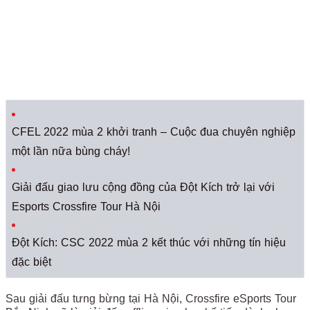
CFEL 2022 mùa 2 khởi tranh – Cuộc đua chuyên nghiệp
một lần nữa bùng cháy!
Giải đấu giao lưu cộng đồng của Đột Kích trở lại với
Esports Crossfire Tour Hà Nội
Đột Kích: CSC 2022 mùa 2 kết thúc với những tín hiệu
đặc biệt
Sau giải đấu tưng bừng tại Hà Nội, Crossfire eSports Tour