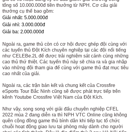
tổng số 10.000.000đ tiền thưởng từ NPH. Cơ cấu giải
thưởng cụ thể bao gồm:
Giải nhất: 5.000.000đ
Giải nhì: 3.000.000đ
Giải ba: 2.000.000đ
Ngoài ra, game thủ còn có cơ hội được ghép đội cùng với
các tuyển thủ Đột Kích chuyên nghiệp tại các đội nổi tiếng
như CELEBe.2L để được trải nghiệm sát cánh cùng những
cao thủ thứ thiệt. Các tuyển thủ này sẽ chia ra và gia nhập
vào những đội tham gia để cùng với game thủ đạt mục tiêu
cao nhất của giải.
Ngoài ra, các trận bán kết và chung kết của Crossfire
eSports Tour Bắc Ninh cũng sẽ được phát trực tiếp trên
kênh Youtube Crossfire Việt Nam của Đột Kích.
Như vậy, song song với giải đấu chuyên nghiệp CFEL
2022 mùa 2 đang diễn ra thì NPH VTC Online cũng không
quên cộng đồng game thủ bình dân khi tiếp tục tổ chức
chuỗi hoạt động giao lưu tại phòng máy dành cho người