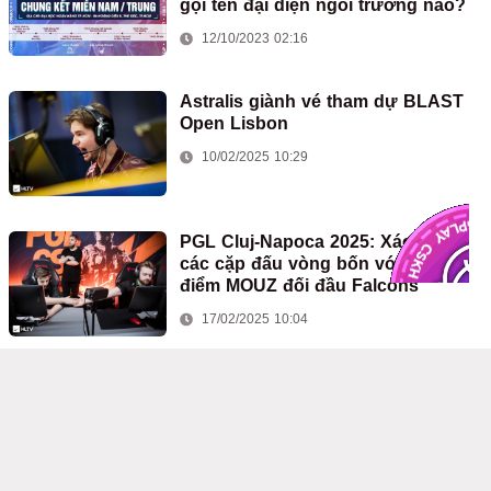
gọi tên đại diện ngôi trường nào?
12/10/2023 02:16
Astralis giành vé tham dự BLAST
Open Lisbon
10/02/2025 10:29
PGL Cluj-Napoca 2025: Xác định
các cặp đấu vòng bốn với tâm
điểm MOUZ đối đầu Falcons
17/02/2025 10:04
CS2 cho ra mắt bản cập nhật lớn
với bộ sưu tập Skins mới cùng
thay đổi trên hai map Inferno và
Train
01/04/2025 03:03