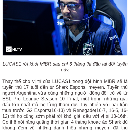
LUCAS1 rời khỏi MIBR sau chỉ 6 tháng thi đấu tại đội tuyển
này.
Thay thế cho vị trí của LUCAS1 trong đội hình MIBR sẽ là
tuyển thủ 17 tuổi đến từ Shark Esports, meyern. Tuyển thủ
người Argentina vừa cùng những người đồng đội trở về từ
ESL Pro League Season 10 Final, một trong những giải
đấu lớn nhất mà họ từng tham dự. Tuy nhiên với hai trận
thua trước G2 Esports(16-13) và Renegade(16-7, 16-5, 16-
12) thì họ cũng sớm phải rời khỏi giải đấu với vị trí 13-16th.
Có thể nói rằng quãng thời gian 4 tháng khoác áo Shark dù
không đem về những danh hiệu nhưng meyern đã thu