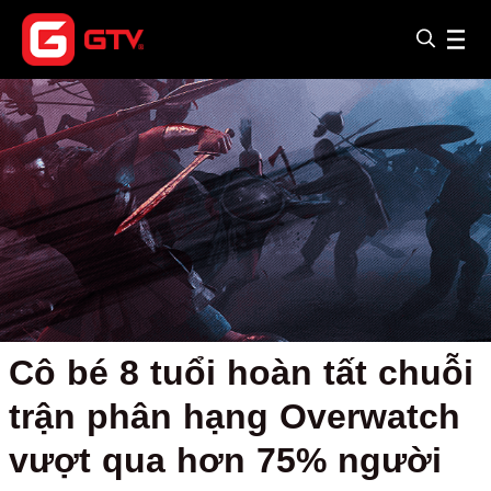
Cô bé 8 tuổi hoàn tất chuỗi
trận phân hạng Overwatch
vượt qua hơn 75% người