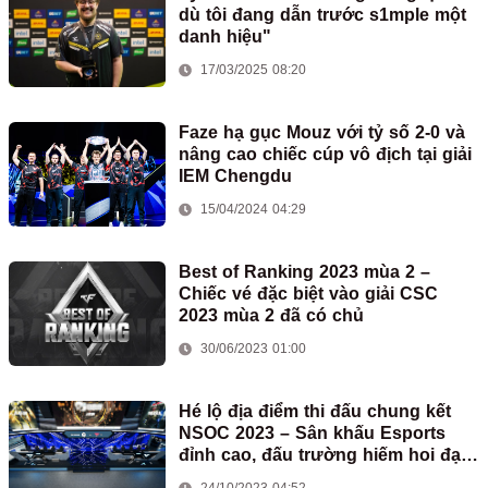
dù tôi đang dẫn trước s1mple một
danh hiệu"
17/03/2025 08:20
Faze hạ gục Mouz với tỷ số 2-0 và
nâng cao chiếc cúp vô địch tại giải
IEM Chengdu
15/04/2024 04:29
Best of Ranking 2023 mùa 2 –
Chiếc vé đặc biệt vào giải CSC
2023 mùa 2 đã có chủ
30/06/2023 01:00
Hé lộ địa điểm thi đấu chung kết
NSOC 2023 – Sân khấu Esports
đỉnh cao, đấu trường hiếm hoi đạt
chuẩn quốc tế tại Việt Nam