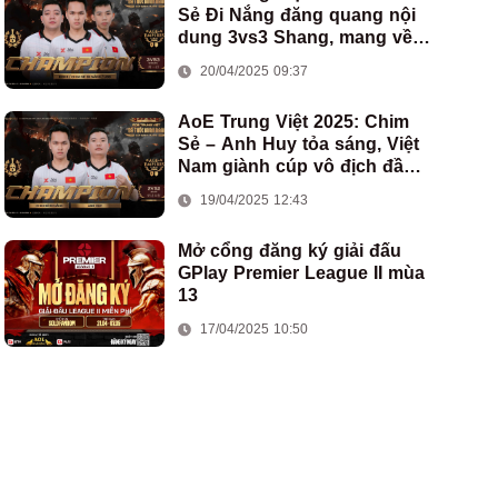
Sẻ Đi Nắng đăng quang nội
dung 3vs3 Shang, mang về
chức vô địch thứ hai cho
20/04/2025 09:37
đoàn AoE Việt Nam
AoE Trung Việt 2025: Chim
Sẻ – Anh Huy tỏa sáng, Việt
Nam giành cúp vô địch đầu
tiên ở thể thức 2vs2 Assyrian
19/04/2025 12:43
Mở cổng đăng ký giải đấu
GPlay Premier League II mùa
13
17/04/2025 10:50