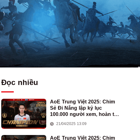
Đọc nhiều
AoE Trung Việt 2025: Chim
Sẻ Đi Nắng lập kỷ lục
100.000 người xem, hoàn tất
cú hat-trick vô địch cho AoE
21/04/2025 13:09
Việt Nam
AoE Trung Việt 2025: Chim