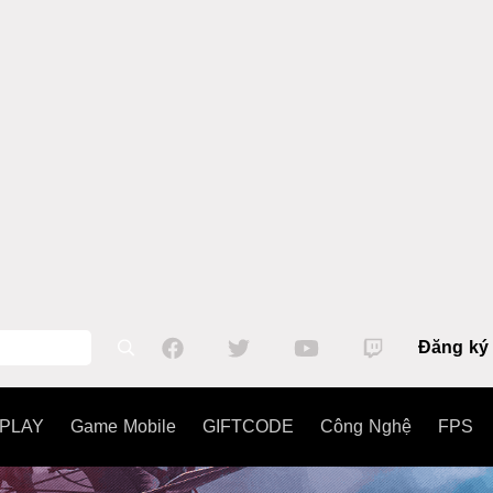
Đăng ký
PLAY
Game Mobile
GIFTCODE
Công Nghệ
FPS