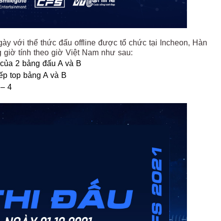
gày với thể thức đấu offline được tổ chức tại Incheon, Hàn
g giờ tính theo giờ Việt Nam như sau:
 của 2 bảng đấu A và B
xếp top bảng A và B
 – 4