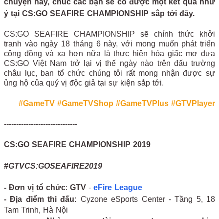
chuyện này, chúc các bạn sẽ có được một kết quả như
ý tại CS:GO SEAFIRE CHAMPIONSHIP sắp tới đây.
CS:GO SEAFIRE CHAMPIONSHIP sẽ chính thức khởi
tranh vào ngày 18 tháng 6 này, với mong muốn phát triển
cộng đồng và xa hơn nữa là thực hiện hóa giấc mơ đưa
CS:GO Việt Nam trở lại vị thế ngày nào trên đấu trường
châu lục, ban tổ chức chúng tôi rất mong nhận được sự
ủng hộ của quý vị độc giả tại sự kiện sắp tới.
#GameTV
#GameTVShop
#GameTVPlus
#GTVPlayer
------------------------------
CS:GO SEAFIRE CHAMPIONSHIP 2019
#GTVCS:GOSEAFIRE2019
- Đơn vị tổ chức
:
GTV
-
eFire League
-
Địa điểm thi đấu:
Cyzone eSports Center - Tầng 5, 18
Tam Trinh, Hà Nội