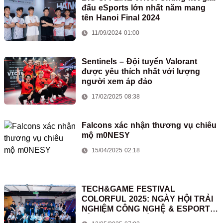
đấu eSports lớn nhất năm mang
tên Hanoi Final 2024
11/09/2024 01:00
Sentinels – Đội tuyển Valorant
được yêu thích nhất với lượng
người xem áp đảo
17/02/2025 08:38
Falcons xác nhận thương vụ chiêu
mộ m0NESY
15/04/2025 02:18
TECH&GAME FESTIVAL
COLORFUL 2025: NGÀY HỘI TRẢI
NGHIỆM CÔNG NGHỆ & ESPORTS
ĐỈNH CAO TẠI HÀ NỘI