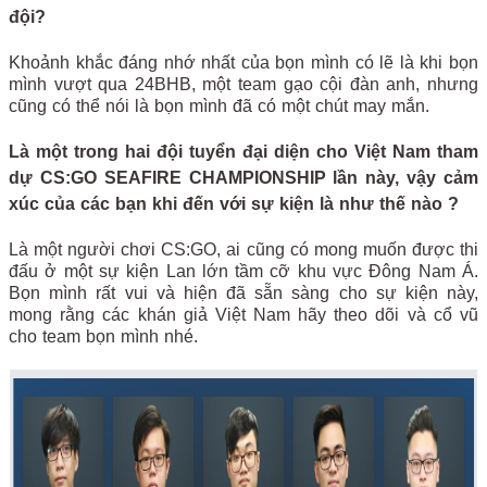
đội?
Khoảnh khắc đáng nhớ nhất của bọn mình có lẽ là khi bọn
mình vượt qua 24BHB, một team gạo cội đàn anh, nhưng
cũng có thể nói là bọn mình đã có một chút may mắn.
Là một trong hai đội tuyển đại diện cho Việt Nam tham
dự CS:GO SEAFIRE CHAMPIONSHIP lần này, vậy cảm
xúc của các bạn khi đến với sự kiện là như thế nào ?
Là một người chơi CS:GO, ai cũng có mong muốn được thi
đấu ở một sự kiện Lan lớn tầm cỡ khu vực Đông Nam Á.
Bọn mình rất vui và hiện đã sẵn sàng cho sự kiện này,
mong rằng các khán giả Việt Nam hãy theo dõi và cổ vũ
cho team bọn mình nhé.