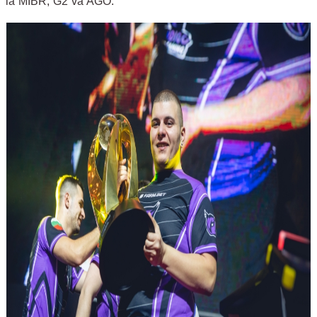
là MIBR, G2 và AGO.