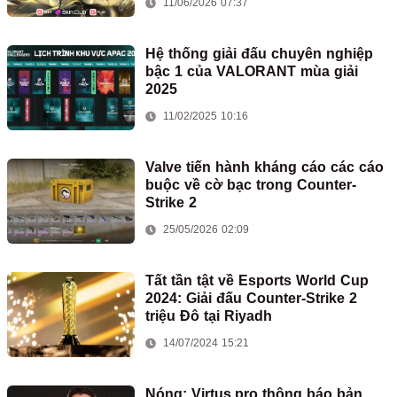
11/06/2026 07:37
Hệ thống giải đấu chuyên nghiệp
bậc 1 của VALORANT mùa giải
2025
11/02/2025 10:16
Valve tiến hành kháng cáo các cáo
buộc về cờ bạc trong Counter-
Strike 2
25/05/2026 02:09
Tất tần tật về Esports World Cup
2024: Giải đấu Counter-Strike 2
triệu Đô tại Riyadh
14/07/2024 15:21
Nóng: Virtus.pro thông báo bản