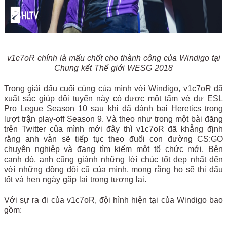
v1c7oR chính là mấu chốt cho thành công của Windigo tại
Chung kết Thế giới WESG 2018
Trong giải đấu cuối cùng của mình với Windigo, v1c7oR đã
xuất sắc giúp đội tuyển này có được một tấm vé dự ESL
Pro Legue Season 10 sau khi đã đánh bại Heretics trong
lượt trận play-off Season 9. Và theo như trong một bài đăng
trên Twitter của mình mới đây thì v1c7oR đã khẳng định
rằng anh vẫn sẽ tiếp tục theo đuổi con đường CS:GO
chuyên nghiệp và đang tìm kiếm một tổ chức mới. Bên
cạnh đó, anh cũng giành những lời chúc tốt đẹp nhất đến
với những đồng đội cũ của mình, mong rằng họ sẽ thi đấu
tốt và hẹn ngày gặp lại trong tương lai.
Với sự ra đi của v1c7oR, đội hình hiện tại của Windigo bao
gồm: