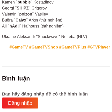
Kamen "
bubble
" Kostadinov
Georgi "
SHiPZ
" Grigorov
Valentin "
poizon
" Vasilev
Buğra "
Calyx
" Arkın (thử nghiệm)
Ali "
hAdji
" Haïnouss (thử nghiệm)
Ukraine Aleksandr "Shockwave" Netreba (HLV)
#GameTV
#GameTVShop
#GameTVPlus
#GTVPlayer
Bình luận
Bạn hãy đăng nhập để có thể bình luận
Đăng nhập