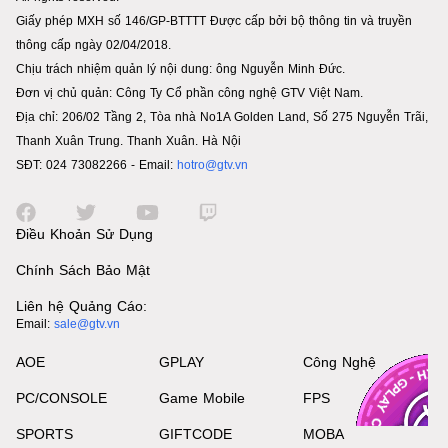
Giấy phép MXH số 146/GP-BTTTT Được cấp bởi bộ thông tin và truyền
thông cấp ngày 02/04/2018.
Chịu trách nhiệm quản lý nội dung: ông Nguyễn Minh Đức.
Đơn vị chủ quản: Công Ty Cổ phần công nghệ GTV Việt Nam.
Địa chỉ: 206/02 Tầng 2, Tòa nhà No1A Golden Land, Số 275 Nguyễn Trãi,
Thanh Xuân Trung. Thanh Xuân. Hà Nội
SĐT: 024 73082266 - Email:
hotro@gtv.vn
Điều Khoản Sử Dụng
Chính Sách Bảo Mật
Liên hệ Quảng Cáo:
Email:
sale@gtv.vn
AOE
GPLAY
Công Nghệ
PC/CONSOLE
Game Mobile
FPS
SPORTS
GIFTCODE
MOBA