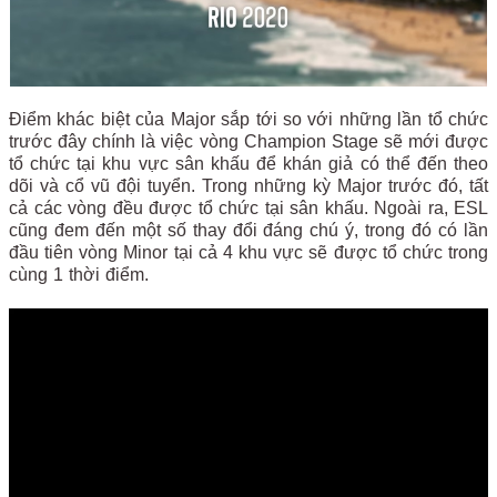
Điểm khác biệt của Major sắp tới so với những lần tổ chức
trước đây chính là việc vòng Champion Stage sẽ mới được
tổ chức tại khu vực sân khấu để khán giả có thể đến theo
dõi và cổ vũ đội tuyển. Trong những kỳ Major trước đó, tất
cả các vòng đều được tổ chức tại sân khấu. Ngoài ra, ESL
cũng đem đến một số thay đổi đáng chú ý, trong đó có lần
đầu tiên vòng Minor tại cả 4 khu vực sẽ được tổ chức trong
cùng 1 thời điểm.