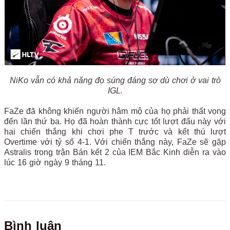
NiKo vẫn có khả năng đọ súng đáng sợ dù chơi ở vai trò
IGL.
FaZe đã không khiến người hâm mộ của họ phải thất vọng
đến lần thứ ba. Họ đã hoàn thành cực tốt lượt đấu này với
hai chiến thắng khi chơi phe T trước và kết thú lượt
Overtime với tỷ số 4-1. Với chiến thắng này, FaZe sẽ gặp
Astralis trong trận Bán kết 2 của IEM Bắc Kinh diễn ra vào
lúc 16 giờ ngày 9 tháng 11.
Bình luận