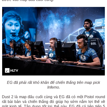
EG đã phải rất khó khăn để chiến thắng trên map pick
Inferno.
Dust 2 là map đấu cuối cùng và EG đã có một Pistol round
rất bài bản và chiến thắng đó giúp họ sớm nắm lợi thế về
mặt kinh tế. Tận dụng tốt lợi thế này, EG đã có liên tiếp 5