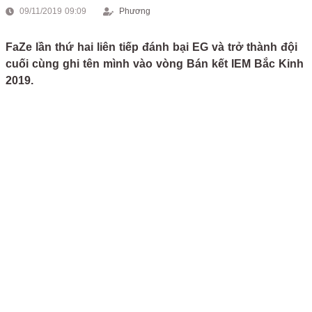
09/11/2019 09:09
Phương
FaZe lần thứ hai liên tiếp đánh bại EG và trở thành đội
cuối cùng ghi tên mình vào vòng Bán kết IEM Bắc Kinh
2019.