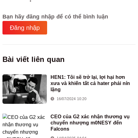
Bạn hãy đăng nhập để có thể bình luận
Đăng nhập
Bài viết liên quan
HEN1: Tôi sẽ trở lại, lợi hại hơn
xưa và khiến tất cả hater phải nín
lặng
16/07/2024 10:20
CEO của G2 xác nhận thương vụ
chuyển nhượng m0NESY đến
Falcons