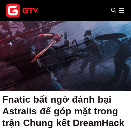
Fnatic bất ngờ đánh bại
Astralis để góp mặt trong
trận Chung kết DreamHack