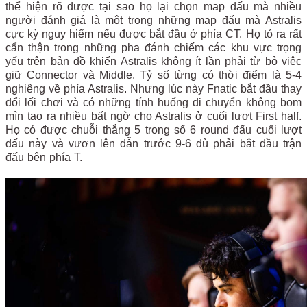
thể hiện rõ được tại sao họ lại chọn map đấu mà nhiều
người đánh giá là một trong những map đấu mà Astralis
cực kỳ nguy hiểm nếu được bắt đầu ở phía CT. Họ tỏ ra rất
cẩn thận trong những pha đánh chiếm các khu vực trọng
yếu trên bản đồ khiến Astralis không ít lần phải từ bỏ việc
giữ Connector và Middle. Tỷ số từng có thời điểm là 5-4
nghiêng về phía Astralis. Nhưng lúc này Fnatic bắt đầu thay
đổi lối chơi và có những tính huống di chuyển không bom
mìn tạo ra nhiều bất ngờ cho Astralis ở cuối lượt First half.
Họ có được chuỗi thắng 5 trong số 6 round đấu cuối lượt
đấu này và vươn lên dẫn trước 9-6 dù phải bắt đầu trận
đấu bên phía T.