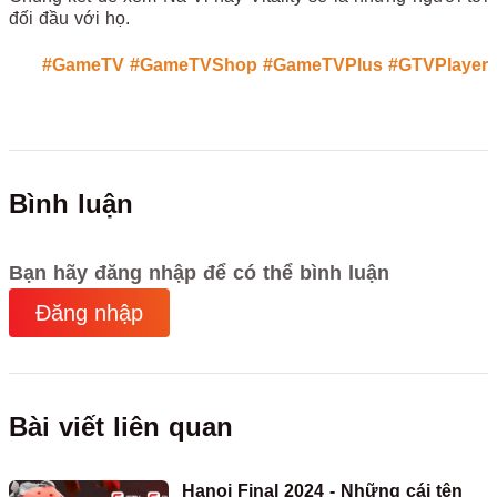
đối đầu với họ.
#GameTV
#GameTVShop
#GameTVPlus
#GTVPlayer
Bình luận
Bạn hãy đăng nhập để có thể bình luận
Đăng nhập
Bài viết liên quan
Hanoi Final 2024 - Những cái tên