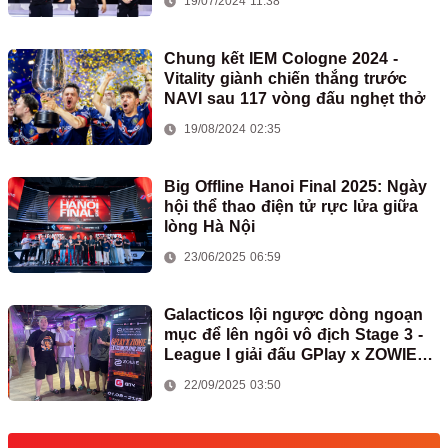
19/07/2024 11:38
Chung kết IEM Cologne 2024 -
Vitality giành chiến thắng trước
NAVI sau 117 vòng đấu nghẹt thở
19/08/2024 02:35
Big Offline Hanoi Final 2025: Ngày
hội thể thao điện tử rực lửa giữa
lòng Hà Nội
23/06/2025 06:59
Galacticos lội ngược dòng ngoạn
mục để lên ngôi vô địch Stage 3 -
League I giải đấu GPlay x ZOWIE
eXTREMESLAND 2025
22/09/2025 03:50