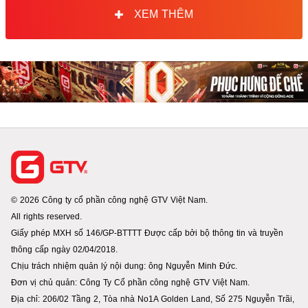
XEM THÊM
© 2026 Công ty cổ phần công nghệ GTV Việt Nam.
All rights reserved.
Giấy phép MXH số 146/GP-BTTTT Được cấp bởi bộ thông tin và truyền
thông cấp ngày 02/04/2018.
Chịu trách nhiệm quản lý nội dung: ông Nguyễn Minh Đức.
Đơn vị chủ quản: Công Ty Cổ phần công nghệ GTV Việt Nam.
Địa chỉ: 206/02 Tầng 2, Tòa nhà No1A Golden Land, Số 275 Nguyễn Trãi,