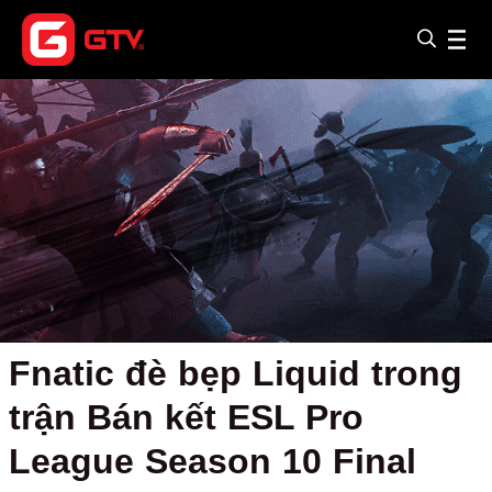
Fnatic đè bẹp Liquid trong
trận Bán kết ESL Pro
League Season 10 Final