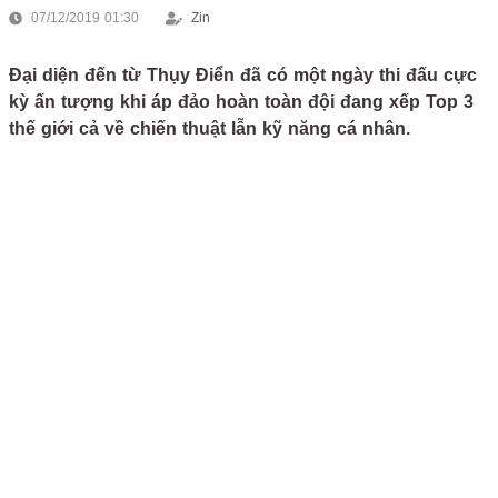
07/12/2019 01:30
Zin
Đại diện đến từ Thụy Điển đã có một ngày thi đấu cực
kỳ ấn tượng khi áp đảo hoàn toàn đội đang xếp Top 3
thế giới cả về chiến thuật lẫn kỹ năng cá nhân.