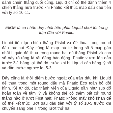
dành chiến thắng cuối cùng. Liquid chỉ có thể dành thêm 4
chiến thắng nữa trước khi Fnatic kết thúc map đấu đầu tiên
với tỷ số 16-11.
EliGE là cá nhân duy nhất bên phía Liquid chơi tốt trong
trận đấu với Fnatic.
Liquid tiếp tục chiến thắng Pistol và để thua trong round
đấu thứ hai. Đây cũng là map thứ tư trong số 5 map gần
nhất Liquid để thua trong round hai dù thắng Pistol và con
số này rõ ràng là rất đáng báo động. Fnatic vươn lên dẫn
trước 3-1 bằng lợi thế đó trước khi bị Liquid cân bằng tỷ số
và dẫn trước ngược lại 5-3.
Đây cũng là thời điểm bước ngoặt của trận đấu khi Liquid
để thua trong một round đấu mà Fnatic Eco toàn bộ đội
hình. Kể từ đó, các thành viên của Liquid gần như sụp đổ
hoàn toàn về tâm lý và không thể có thêm bất cứ round
thắng nào ở lượt First half. Fnatic không mấy khó khăn để
có thể kết thúc lượt đấu đầu tiên với tỷ số 10-5 trước khi
chuyển sang phe T trong lượt thứ hai.