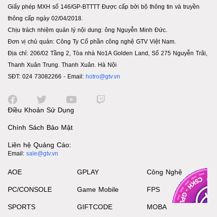
Giấy phép MXH số 146/GP-BTTTT Được cấp bởi bộ thông tin và truyền
thông cấp ngày 02/04/2018.
Chịu trách nhiệm quản lý nội dung: ông Nguyễn Minh Đức.
Đơn vị chủ quản: Công Ty Cổ phần công nghệ GTV Việt Nam.
Địa chỉ: 206/02 Tầng 2, Tòa nhà No1A Golden Land, Số 275 Nguyễn Trãi,
Thanh Xuân Trung. Thanh Xuân. Hà Nội
SĐT: 024 73082266 - Email:
hotro@gtv.vn
Điều Khoản Sử Dụng
Chính Sách Bảo Mật
Liên hệ Quảng Cáo:
Email:
sale@gtv.vn
AOE
GPLAY
Công Nghệ
PC/CONSOLE
Game Mobile
FPS
SPORTS
GIFTCODE
MOBA