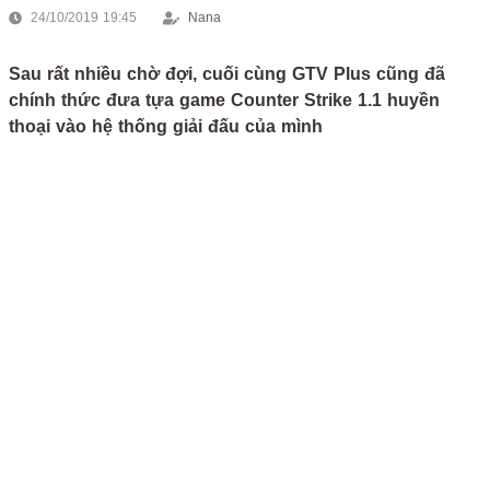
24/10/2019 19:45
Nana
Sau rất nhiều chờ đợi, cuối cùng GTV Plus cũng đã
chính thức đưa tựa game Counter Strike 1.1 huyền
thoại vào hệ thống giải đấu của mình